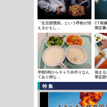
「生活習慣病」という呼称が消
CT画
えるかもし…
業証書
早朝5時からキャラ弁作りなん
強まる
てあり得な…
軍拡競
特集