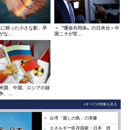
像に映った小さな影、卒
＜〝運命共同体〟の日米台＞中
がな…
国こそが世…
米国、中国、ロシアの核
争、…
»すべての特集を見る
台湾「麗しの島」の実像
エネルギー依存国家・日本 持