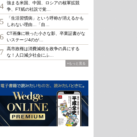
強まる米国、中国、ロシアの核軍拡競
4
争、FT紙の社説で覚…
「生活習慣病」という呼称が消えるかも
5
しれない理由…「自…
CT画像に映った小さな影、卒業証書がな
6
いステージ4のが…
高市政権は消費減税を政争の具にする
7
な！人口減少社会にふ…
»もっと見る