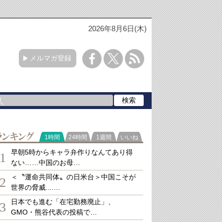
2026年8月6日(木)
メルマガ登録
ランキング
1時間
24時間
1週間
いいね
早朝5時からキャラ弁作りなんてあり得
1
ない……中国のお母…
＜〝運命共同体〟の日米台＞中国こそが
2
世界の脅威....…
日本でも進む「在宅勤務廃止」、
3
GMO・熊谷代表の投稿で…