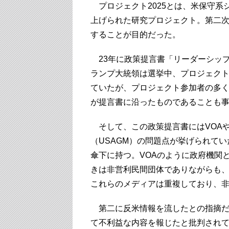
プロジェクト2025とは、米保守系
上げられた研究プロジェクト。第二
することが目的だった。
23年に政策提言書「リーダーシッ
ランプ大統領は選挙中、プロジェクト
ていたが、プロジェクト参加者の多
が提言書に沿ったものであることも
そして、この政策提言書にはVOAや
（USAGM）の問題点が挙げられてい
傘下に持つ。VOAのように政府機関
きは非営利民間団体でありながらも、
これらのメディアは重複しており、
第二に反米情報を流したとの指摘だ
て不利益な内容を報じたと批判され