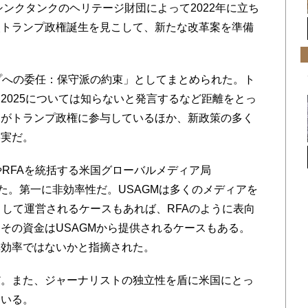
シンクタンクのヘリテージ財団によって2022年に立ち
次トランプ政権誕生を見こして、新たな改革案を準備
プへの委任：保守派の約束」としてまとめられた。ト
2025については知らないと発言するなど距離をとっ
くがトランプ政権に参与しているほか、新政策の多く
事実だ。
RFAを統括する米国グローバルメディア局
た。第一に非効率性だ。USAGMは多くのメディアを
として運営されるケースもあれば、RFAのように表向
その資金はUSAGMから提供されるケースもある。
非効率ではないかと指摘された。
。また、ジャーナリストの独立性を盾に米国にとっ
ている。