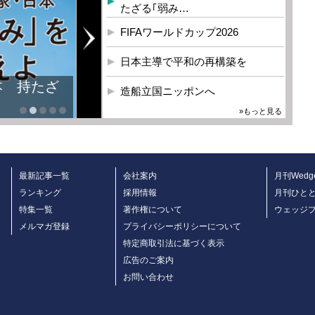
たざる｢弱み…
FIFAワールドカップ2026
日本主導で平和の再構築を
本 持たざ
造船立国ニッポンへ
»もっと見る
最新記事一覧
会社案内
月刊Wedg
ランキング
採用情報
月刊ひと
特集一覧
著作権について
ウェッジ
メルマガ登録
プライバシーポリシーについて
特定商取引法に基づく表示
広告のご案内
お問い合わせ