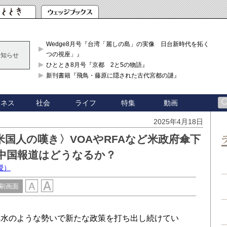
Wedge8月号『台湾「麗しの島」の実像 日台新時代を拓く「3
つの視座」』
お知らせ
ひととき8月号『京都 2と5の物語』
新刊書籍『飛鳥・藤原に隠された古代宮都の謎』
ジネス
社会
ライフ
特集
動画
2025年4月18日
国人の嘆き〉VOAやRFAなど米政府傘下
中国報道はどうなるか？
授）
刷画面
水のような勢いで新たな政策を打ち出し続けてい