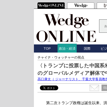
TOP
国際
ビ
政治・経済
チャイナ・ウォッチャーの視点
〈トランプに投票した中国系米
のグローバルメディア解体で
高口康太
（ ジャーナリスト、千葉大学客員教
印
第二次トランプ政権は誕生以来、洪