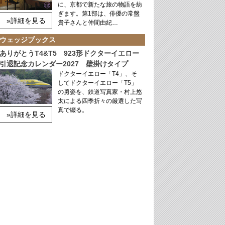
に、京都で新たな旅の物語を紡
ぎます。第1部は、俳優の常盤
»詳細を見る
貴子さんと仲間由紀…
ウェッジブックス
ありがとうT4&T5 923形ドクターイエロー
引退記念カレンダー2027 壁掛けタイプ
ドクターイエロー「T4」、そ
してドクターイエロー「T5」
の勇姿を、鉄道写真家・村上悠
太による四季折々の厳選した写
真で綴る。
»詳細を見る