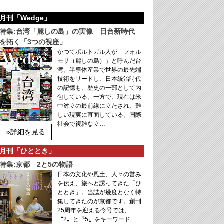
月刊「Wedge」
特集:台湾「麗しの島」の実像 日台新時代
を拓く「3つの視座」
かつてポルトガル人が「フォル
モサ（麗しの島）」と呼んだ台
湾。半導体産業で世界の最先端
技術をリードし、日本統治時代
の記憶も、歴史の一部として内
包している。一方で、現在は米
中対立の最前線に立たされ、難
しい現実に直面している。国際
社会で複雑な立…
»詳細を見る
月刊「ひととき」
特集:京都 2と5の物語
日本の文化や風土、人々の営み
を伝え、旅へと誘ってきた「ひ
ととき」。当誌が幾度となく特
集してきたのが京都です。創刊
25周年を迎える今号では、
〝2〟と〝5〟をキーワード