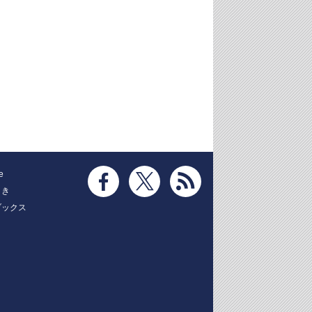
e
とき
ブックス