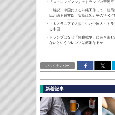
「ストロングマン」のトランプvs習近平
〈解説〉中国による沖縄工作って、結局
氏が語る最前線、実態は習近平の“号令”
〈＄メラニアで大損こいた中国人〉トラ
る中国
トランプはなぜ「関税戦争」に突き進む
ないというジレンマは解消なるか
バックナンバー
新着記事