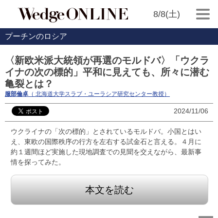
8/8(土)
プーチンのロシア
〈新欧米派大統領が再選のモルドバ〉「ウクラ
イナの次の標的」平和に見えても、所々に潜む
亀裂とは？
服部倫卓
（ 北海道大学スラブ・ユーラシア研究センター教授）
2024/11/06
ウクライナの「次の標的」とされているモルドバ。小国とはい
え、東欧の国際秩序の行方を左右する試金石と言える。４月に
約１週間ほど実施した現地調査での見聞を交えながら、最新事
情を探ってみた。
本文を読む