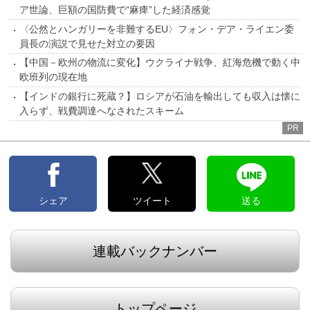
ア世論、巨額の国防費で“麻痺”した経済感覚
〈公然とハンガリーを非難するEU〉フォン・デア・ライエン委
員長の演説で見せた対立の要因
【中国－欧州の物流に変化】ウクライナ戦争、紅海危機で動く中
欧班列の現在地
【インドの銀行に死蔵？】ロシアが石油を輸出しても収入は懐に
入らず、戦費調達へなされたスキーム
PR
シェア
ツイート
送る
連載バックナンバー
トップページ