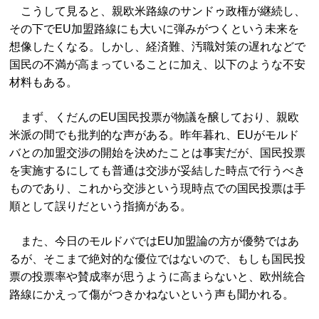
こうして見ると、親欧米路線のサンドゥ政権が継続し、
その下でEU加盟路線にも大いに弾みがつくという未来を
想像したくなる。しかし、経済難、汚職対策の遅れなどで
国民の不満が高まっていることに加え、以下のような不安
材料もある。
まず、くだんのEU国民投票が物議を醸しており、親欧
米派の間でも批判的な声がある。昨年暮れ、EUがモルド
バとの加盟交渉の開始を決めたことは事実だが、国民投票
を実施するにしても普通は交渉が妥結した時点で行うべき
ものであり、これから交渉という現時点での国民投票は手
順として誤りだという指摘がある。
また、今日のモルドバではEU加盟論の方が優勢ではあ
るが、そこまで絶対的な優位ではないので、もしも国民投
票の投票率や賛成率が思うように高まらないと、欧州統合
路線にかえって傷がつきかねないという声も聞かれる。