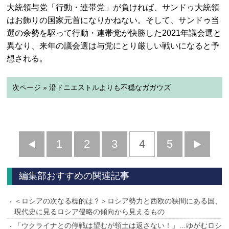
大統領与党「行動・連帯党」が負ければ、サンドゥ大統領
はお飾りの国家元首になりかねない。そして、サンドゥ当
選の余勢を駆って行動・連帯党が快勝した2021年議会選と
異なり、来年の議会選は与党にとり厳しい戦いになると予
想される。
次ページ » 沿ドニエストルよりも不穏なガガウズ
前
1
2
3
4
5
へ
へ
編集部おすすめの関連記事
＜ロシアの次なる標的は？＞ロシア勢力と西欧の狭間にある国、
現代史に見るロシア侵略の傾向から見えるもの
「ウクライナとの停戦は望むが領土は返さない！」…ゆがむロシ