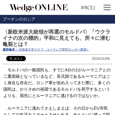
8/8(土)
プーチンのロシア
〈新欧米派大統領が再選のモルドバ〉「ウクラ
イナの次の標的」平和に見えても、所々に潜む
亀裂とは？
服部倫卓
（ 北海道大学スラブ・ユーラシア研究センター教授）
2024/11/06
モルドバの一般国民も、すでに4分の1がルーマニアとの
二重国籍となっているなど、長兄国であるルーマニアはご
く身近な存在だ。ロシア軍が攻め入ってきた際に、多くの
国民は、かりそめの祖国であるモルドバを死守するという
よりも、我先にとルーマニアに逃げるのではないか。
ルーマニアに逃れてさえしまえば、その日からEU市民
としての生活をスタートさせられる。モルドバに残って戦