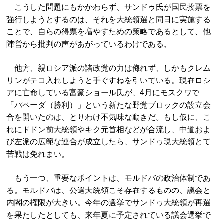
こうした問題にもかかわらず、サンドゥ氏が国民投票を
強行しようとするのは、それを大統領選と同日に実施する
ことで、自らの得票を増やすための策略であるとして、他
陣営から批判の声があがっているわけである。
他方、親ロシア派の諸政党の力は侮れず、しかもクレム
リンがテコ入れしようと手ぐすねを引いている。現在ロシ
アに亡命している富豪ショール氏が、4月にモスクワで
「パベーダ（勝利）」という新たな野党ブロックの設立会
合を開いたのは、とりわけ不気味な動きだ。もし仮に、こ
れにドドン前大統領やキク元首相などが合流し、中道およ
び左派の広範な連合が成立したら、サンドゥ現大統領とて
苦戦は免れまい。
もう一つ、重要なポイントは、モルドバの政治体制であ
る。モルドバは、公選大統領こそ存在するものの、議会と
内閣の権限が大きい。今年の選挙でサンドゥ大統領が再選
を果たしたとしても、来年夏に予定されている議会選挙で