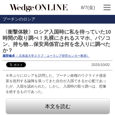
8/7(金)
プーチンのロシア
〈衝撃体験〉ロシア入国時に私を待っていた10
時間の取り調べ！丸裸にされるスマホ、パソコ
ン、持ち物…保安局係官は何を念入りに調べた
か？
服部倫卓
（ 北海道大学スラブ・ユーラシア研究センター教授）
2025/10/02
６年ぶりにロシアを訪問した。プーチン政権のウクライナ侵攻
策を批判する論陣を張ってきた自分が入国できるか心配であっ
たが、入国を認められた。しかし、入国時の取り調べは、想像
を絶するものであった。
本文を読む