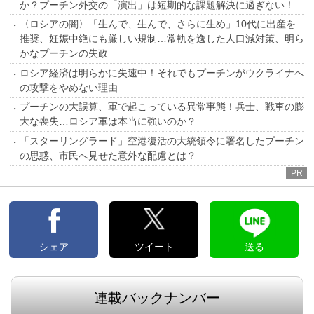
か？プーチン外交の「演出」は短期的な課題解決に過ぎない！
〈ロシアの闇〉「生んで、生んで、さらに生め」10代に出産を
推奨、妊娠中絶にも厳しい規制…常軌を逸した人口減対策、明ら
かなプーチンの失政
ロシア経済は明らかに失速中！それでもプーチンがウクライナへ
の攻撃をやめない理由
プーチンの大誤算、軍で起こっている異常事態！兵士、戦車の膨
大な喪失…ロシア軍は本当に強いのか？
「スターリングラード」空港復活の大統領令に署名したプーチン
の思惑、市民へ見せた意外な配慮とは？
PR
シェア
ツイート
送る
連載バックナンバー