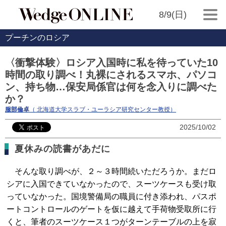
8/9(日)
プーチンのロシア
〈衝撃体験〉ロシア入国時に私を待っていた10
時間の取り調べ！丸裸にされるスマホ、パソコ
ン、持ち物…保安局係官は何を念入りに調べた
か？
服部倫卓
（ 北海道大学スラブ・ユーラシア研究センター教授）
2025/10/02
夏休みの読書があだに
そんな取り調べが、２～３時間続いただろうか。まだロ
シアに入国できていなかったので、スーツケースも受け取
っていなかった。国境警備局の職員に付き添われ、パスポ
ートコントロールのゲートを仮に越えて手荷物受取所に行
くと、筆者のスーツケース１つがターンテーブルの上を寂