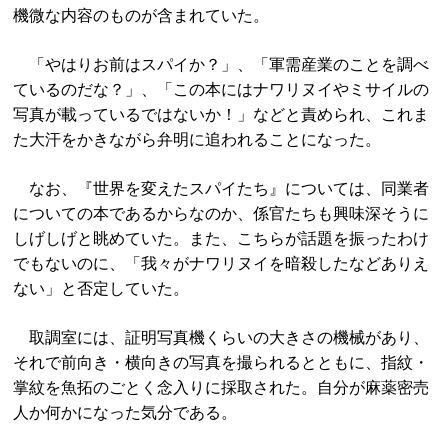
機微な内容のものが含まれていた。
「やはりお前はスパイか？」、「軍需産業のことを調べ
ているのだな？」、「この本にはナワリヌイやミサイルの
写真が載っているではないか！」などと責められ、これま
た大汗をかきながら弁明に追われることになった。
なお、『世界を変えたスパイたち』については、同業者
についての本であるからなのか、係官たちも興味深そうに
しげしげと眺めていた。また、こちらが話題を振ったわけ
でもないのに、「我々がナワリヌイを暗殺したなどありえ
ない」と否定していた。
取調室には、証明写真機くらいの大きさの機械があり、
それで前向き・横向きの写真を撮られるとともに、指紋・
掌紋を魚拓のごとく念入りに採取された。自分が麻薬密売
人か何かになった気分である。