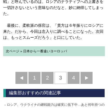
戦」と呼んでいるのは、ロシアのナラティブへの上書きを
一切許さないという意味なのだなと、妙に納得してしまっ
た。
最後に、柔軟派の係官は、「貴方は６年振りにロシアに
来た。だから、今回は念入りに調べることになった。次回
は、もっとスムーズだろう」と口にしていた。
次ページ » 日本から一番遠いヨーロッパ
前
1
2
3
4
次
へ
へ
編集部おすすめの関連記事
ロシア、ウクライナの継戦能力は確実に低下中…あと何年持つの