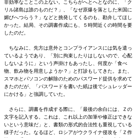
非効率なことこの上ない。こちらがへとへとなのに、「ク
リル諸島は誰のものだ？」、「なぜ原爆を落とした米国に
媚びへつらう？」などと挑発してくるのも、勘弁してほし
かった。結局、その調書作成にも、５時間近くの時間を要
したのだ。
ちなみに、先方は意外とコンプライアンスには気を遣っ
ているようであり、「別に拘束したりはしないので、心配
しないように」という声掛けもあったし、何度か「食べ
物、飲み物を用意しようか？」と打診もしてきた。また、
スマホとパソコンの解除のためのパスワード提供を求めて
きたのだが、「パスワードを書いた紙は後でシュレッダー
にかける」と強調していた。
さらに、調書を作成する際に、「最後の余白には、Ｚの
文字を記入する。これは、これ以上の加筆や修正はできな
いという意味だ」と、書類の形式的合法性も重視している
様子だった。なるほど、ロシアがウクライナ侵攻を「Ｚ作