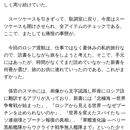
しく周り続けていた。
スーツケースを引きずって、取調室に戻り、今度はスー
ツケースも開けさせられ、全アイテムのチェックである。
ここで、またしても痛恨の事態が。
今回のロシア渡航は、仕事ではなく夏休みの私的旅行な
ので、読書をしながら旅をしようと考えた。そこで、手元
にはあったが、時間がなくてまだ読めていなかった新書を
何冊か選び、旅のお供に連れていったのである。これがま
ずかった。
係官のスマホには、画像から文字認識し即座にロシア語
に翻訳するアプリが入っており、新書には『北極海 ―世界
争奪戦が始まった』、『ロシアから見える世界 ―なぜプー
チンを止められないのか』、『世界を変えたスパイたち ―
ソ連崩壊とプーチン報復の真相』、『軍艦進化論 ―ペリー
黒船艦隊からウクライナ戦争無人艦隊まで』といった少々