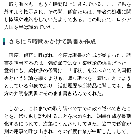
取り調べも、もう４時間以上に及んでいる。ここで席を
外すよう指示され、その間、係官たちは、筆者の処遇に関
し協議や連絡をしていたようである。この時点で、ロシア
入国を半ば諦めていた。
さらに５時間をかけて調書を作成
再度、係官に呼ばれ、今度は調書の作成が始まった。調
書を担当するのは、強硬派ではなく柔軟派の係官だった。
意外にも、柔軟派の係官は、「罪状」を並べ立てて入国拒
否という結論を導くよりも、取り調べを「着地」させよう
としている印象であり、活動履歴や所持品に関しても、当
方の弁明を調書にそのまま書き込んでくれた。
しかし、これまでの取り調べですでに散々述べてきたこ
とを、繰り返し説明することを求められ、調書作成が長期
化するにつれて、次第にうんざりしてきた。途中で係官が
別の用事で呼び出され、その都度作業が中断したりして、