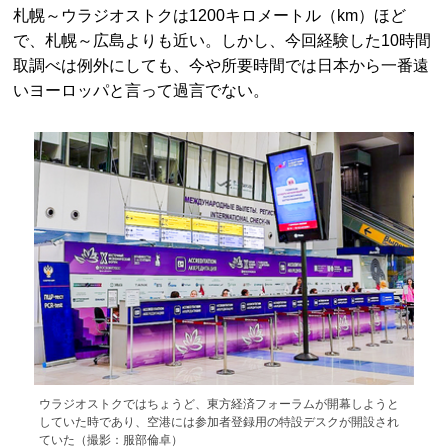
札幌～ウラジオストクは1200キロメートル（km）ほど
で、札幌～広島よりも近い。しかし、今回経験した10時間
取調べは例外にしても、今や所要時間では日本から一番遠
いヨーロッパと言って過言でない。
ウラジオストクではちょうど、東方経済フォーラムが開幕しようと
していた時であり、空港には参加者登録用の特設デスクが開設され
ていた（撮影：服部倫卓）