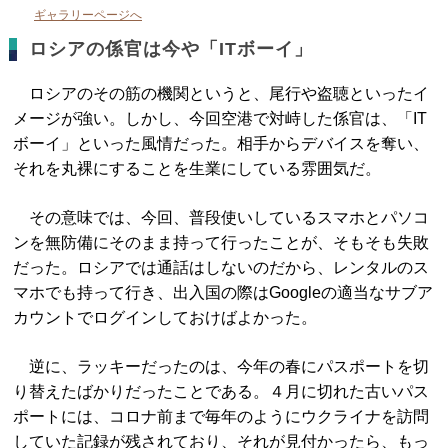
ギャラリーページへ
ロシアの係官は今や「ITボーイ」
ロシアのその筋の機関というと、尾行や盗聴といったイ
メージが強い。しかし、今回空港で対峙した係官は、「IT
ボーイ」といった風情だった。相手からデバイスを奪い、
それを丸裸にすることを生業にしている雰囲気だ。
その意味では、今回、普段使いしているスマホとパソコ
ンを無防備にそのまま持って行ったことが、そもそも失敗
だった。ロシアでは通話はしないのだから、レンタルのス
マホでも持って行き、出入国の際はGoogleの適当なサブア
カウントでログインしておけばよかった。
逆に、ラッキーだったのは、今年の春にパスポートを切
り替えたばかりだったことである。４月に切れた古いパス
ポートには、コロナ前まで毎年のようにウクライナを訪問
していた記録が残されており、それが見付かったら、もっ