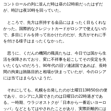
コントロールの列に並んだ時は昼の12時前だったはずだ
が、時計は夜10時を回っていた。
ところで、先方は所持する金品にはまったく目もくれな
かった。国際的なクレジットカードがロシアで使えないの
で、多目にドルを持って出かけたのだが、先方がそれに手
を付ける様子はまったくなかった。
思うに、くだんの機関の職員たちは、今日では国から生
活を保障されており、変に不祥事を起こしてその安定を失
いたくないのだろう。90年代の旧ソ連諸国であれば、長時
間の拘束は賄賂目的と相場が決まっていたが、今のロシア
には当てはまらないようだ。
それにしても、札幌を出発したのが土曜日13時50分の便
であり、ロシアに入国できたのは日曜日の22時過ぎであ
る。一時期、ウラジオストクが「日本から一番近いヨーロ
ッパ」などともてはやされたことがあり、実際距離的には