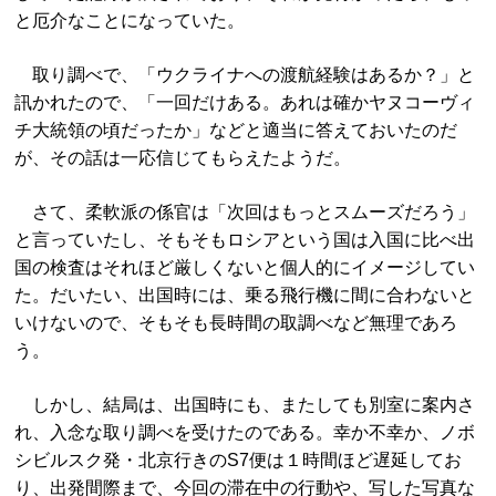
と厄介なことになっていた。
取り調べで、「ウクライナへの渡航経験はあるか？」と
訊かれたので、「一回だけある。あれは確かヤヌコーヴィ
チ大統領の頃だったか」などと適当に答えておいたのだ
が、その話は一応信じてもらえたようだ。
さて、柔軟派の係官は「次回はもっとスムーズだろう」
と言っていたし、そもそもロシアという国は入国に比べ出
国の検査はそれほど厳しくないと個人的にイメージしてい
た。だいたい、出国時には、乗る飛行機に間に合わないと
いけないので、そもそも長時間の取調べなど無理であろ
う。
しかし、結局は、出国時にも、またしても別室に案内さ
れ、入念な取り調べを受けたのである。幸か不幸か、ノボ
シビルスク発・北京行きのS7便は１時間ほど遅延してお
り、出発間際まで、今回の滞在中の行動や、写した写真な