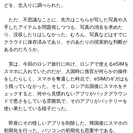
どを、念入りに調べられた。
ただ、不思議なことに、先方はこちらが写した写真や入
手したアイテムを問題視しつつも、写真の消去を求めた
り、没収したりはしなかった。むろん、写真などはすでに
クラウドに保存済みであり、そのあたりの現実的な判断が
あるのだろうか。
実は、今回のロシア旅行に向け、ロシアで使えるeSIMを
スマホに入れていたのだが、入国時に係官が何らかの操作
をしたらしく、スマホを奪還した時点で、eSIMのギガはも
う残っていなかった。そして、ロシア出国後にスマホをチ
ェックすると、何やら見慣れないアプリがバックグラウン
ドで悪さをしている雰囲気で、そのアプリがバッテリーを
使い果たしている様子だった。
即座にその怪しいアプリを削除した。帰国後にスマホの
初期化を行った。パソコンの初期化も思案中である。