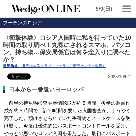
8/9(日)
プーチンのロシア
〈衝撃体験〉ロシア入国時に私を待っていた10
時間の取り調べ！丸裸にされるスマホ、パソコ
ン、持ち物…保安局係官は何を念入りに調べた
か？
服部倫卓
（ 北海道大学スラブ・ユーラシア研究センター教授）
2025/10/02
日本から一番遠いヨーロッパ
前半の持ち物検査や事情聴取が約５時間、後半の調書作
成が約５時間で、計10時間を要した入国審査が、ようやく
完了した。預けさせられていた手荷物とスーツケースを受
け取り、今度は優先的にパスポートコントロールを受け、
やっとの思いでロシア入国を果たした。最初にパスポート