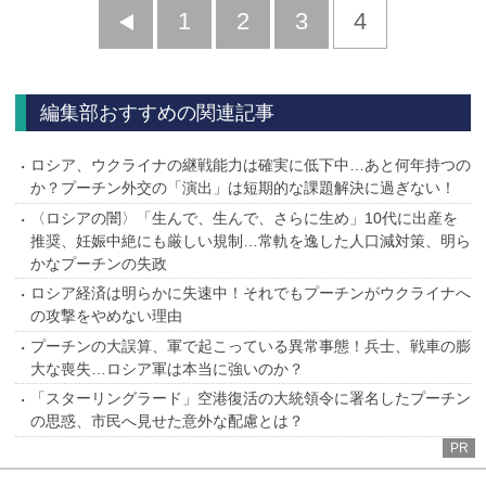
前
1
2
3
4
へ
編集部おすすめの関連記事
ロシア、ウクライナの継戦能力は確実に低下中…あと何年持つの
か？プーチン外交の「演出」は短期的な課題解決に過ぎない！
〈ロシアの闇〉「生んで、生んで、さらに生め」10代に出産を
推奨、妊娠中絶にも厳しい規制…常軌を逸した人口減対策、明ら
かなプーチンの失政
ロシア経済は明らかに失速中！それでもプーチンがウクライナへ
の攻撃をやめない理由
プーチンの大誤算、軍で起こっている異常事態！兵士、戦車の膨
大な喪失…ロシア軍は本当に強いのか？
「スターリングラード」空港復活の大統領令に署名したプーチン
の思惑、市民へ見せた意外な配慮とは？
PR