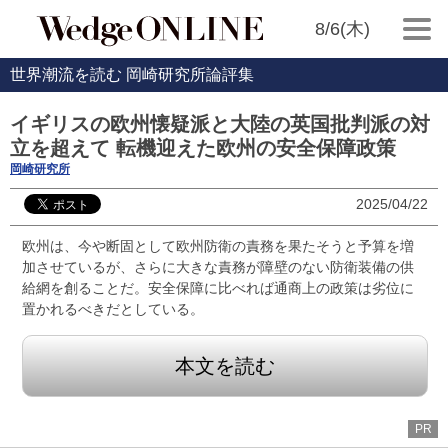
8/6(木)
世界潮流を読む 岡崎研究所論評集
イギリスの欧州懐疑派と大陸の英国批判派の対
立を超えて 転機迎えた欧州の安全保障政策
岡崎研究所
2025/04/22
欧州は、今や断固として欧州防衛の責務を果たそうと予算を増
加させているが、さらに大きな責務が障壁のない防衛装備の供
給網を創ることだ。安全保障に比べれば通商上の政策は劣位に
置かれるべきだとしている。
本文を読む
PR