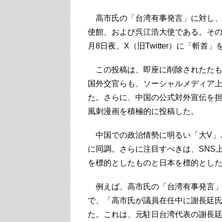
高市氏の「台湾有事発言」に対し、
使館、および呉江浩大使である。その
月8日夜、X（旧Twitter）に「斬
この投稿は、即座に削除されたたも
国外交官らも、ソーシャルメディア
た。さらに、中国の公式対外宣伝を担
風刺漫画を積極的に投稿した。
中国での政治情勢に明るい「大V」
に同調。さらに注目すべきは、SNS
を標的としたものと日本を標的とし
例えば、高市氏の「台湾有事発言」
で、「高市氏が議員在任中に謝長廷
た。これは、元駐日台湾代表の謝長