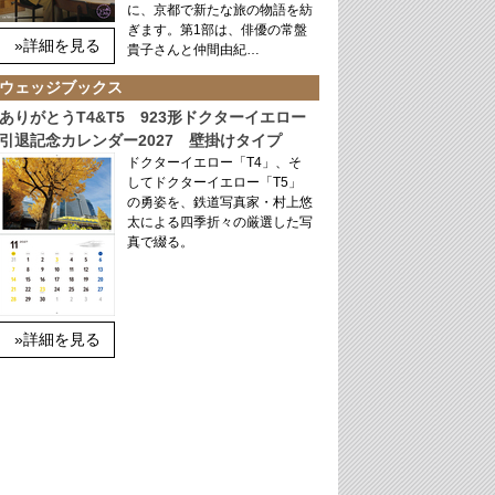
に、京都で新たな旅の物語を紡
ぎます。第1部は、俳優の常盤
»詳細を見る
貴子さんと仲間由紀…
ウェッジブックス
ありがとうT4&T5 923形ドクターイエロー
引退記念カレンダー2027 壁掛けタイプ
ドクターイエロー「T4」、そ
してドクターイエロー「T5」
の勇姿を、鉄道写真家・村上悠
太による四季折々の厳選した写
真で綴る。
»詳細を見る