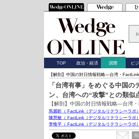
TOP
政治・経済
ビ
国際
【解剖】中国の対日情報戦略―台湾・FactLi
「台湾有事」をめぐる中国の
ン、台湾への“攻撃”との類似
【解剖】中国の対日情報戦略―台湾・Fa
馬麗昕
（ FactLink（デジタルリテラシーラボ
陳慧敏
（ FactLink（デジタルリテラシーラボ
李惟平
（ FactLink（デジタルリテラシーラボ
印