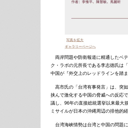
写真を拡大
ギャラリーページへ
両岸問題や防衛報道に精通したベテ
ク・ラボの元所長である李志徳氏は
中国が『外交上のレッドラインを踏
高市氏の「台湾有事発言」は、突如
挟んで激化する中国の脅威への反応で
議し、96年の直接総統選挙以来最大
ミサイルが日本の沖縄周辺の排他的経
台湾海峡情勢は台湾と中国の問題に