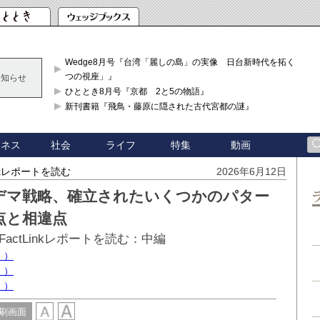
Wedge8月号『台湾「麗しの島」の実像 日台新時代を拓く「3
つの視座」』
お知らせ
ひととき8月号『京都 2と5の物語』
新刊書籍『飛鳥・藤原に隠された古代宮都の謎』
ジネス
社会
ライフ
特集
動画
nkレポートを読む
2026年6月12日
デマ戦略、確立されたいくつかのパター
点と相違点
ctLinkレポートを読む：中編
））
））
））
刷画面