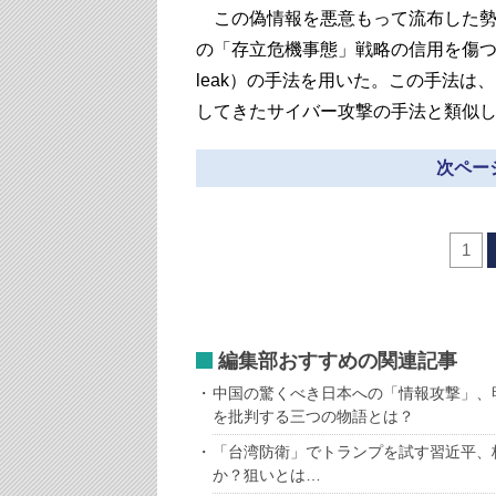
この偽情報を悪意もって流布した勢
の「存立危機事態」戦略の信用を傷つけ
leak）の手法を用いた。この手法
してきたサイバー攻撃の手法と類似
次ページ
1
編集部おすすめの関連記事
中国の驚くべき日本への「情報攻撃」、
を批判する三つの物語とは？
「台湾防衛」でトランプを試す習近平、
か？狙いとは…