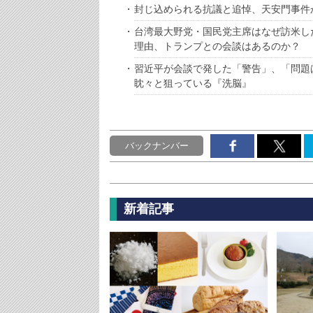
封じ込められる抗議と追悼、天安門事件
台湾最大野党・国民党主席はなぜ訪米し
理由、トランプとの会談はあるのか？
習近平が会談で発した「警告」、「問題
眈々と狙っている『洗脳』
バックナンバー
新着記事