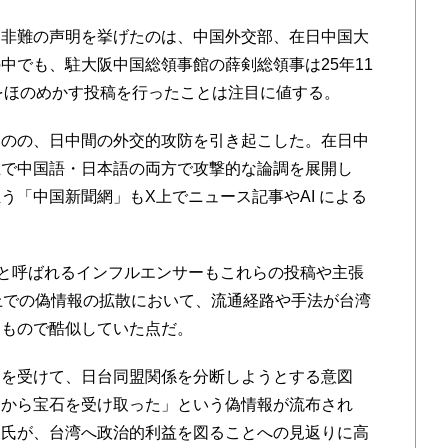
非難の声明を挙げたのは、中国外交部、在日中国大
中でも、駐大阪中国総領事館の薛剣総領事は25年11
首」をほのめかす投稿を行ったことは注目に値する。
のの、日中間の外交的攻防を引き起こした。在日中
上で中国語・日本語の両方で攻撃的な論調を展開し
う「中国新聞網」もX上でニュース記事やAI による
と呼ばれるインフルエンサーもこれらの投稿や主張
上での偽情報の拡散において、流通経路や手法が台湾
たもので酷似していた点だ。
を受けて、日台同盟関係を分断しようとする意図
氏から宝石を受け取った」という偽情報が流布され
廷氏が、台湾へ政治的利益を図ることへの見返りに高