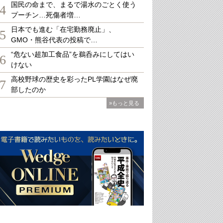
国民の命まで、まるで湯水のごとく使う
4
プーチン…死傷者増…
日本でも進む「在宅勤務廃止」、
5
GMO・熊谷代表の投稿で…
“危ない超加工食品”を鵜呑みにしてはい
6
けない
高校野球の歴史を彩ったPL学園はなぜ廃
7
部したのか
»もっと見る