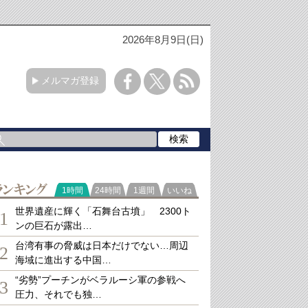
2026年8月9日(日)
メルマガ登録
ランキング
1時間
24時間
1週間
いいね
世界遺産に輝く「石舞台古墳」 2300ト
1
ンの巨石が露出…
台湾有事の脅威は日本だけでない…周辺
2
海域に進出する中国…
“劣勢”プーチンがベラルーシ軍の参戦へ
3
圧力、それでも独…