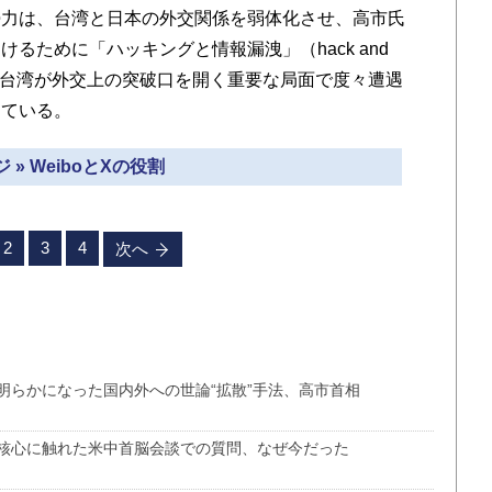
力は、台湾と日本の外交関係を弱体化させ、高市氏
るために「ハッキングと情報漏洩」（hack and
は、台湾が外交上の突破口を開く重要な局面で度々遭遇
している。
 » WeiboとXの役割
2
3
4
次へ
明らかになった国内外への世論“拡散”手法、高市首相
核心に触れた米中首脳会談での質問、なぜ今だった