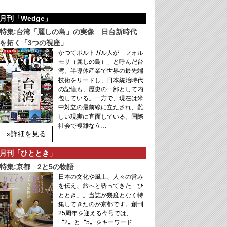
月刊「Wedge」
特集:台湾「麗しの島」の実像 日台新時代
を拓く「3つの視座」
かつてポルトガル人が「フォル
モサ（麗しの島）」と呼んだ台
湾。半導体産業で世界の最先端
技術をリードし、日本統治時代
の記憶も、歴史の一部として内
包している。一方で、現在は米
中対立の最前線に立たされ、難
しい現実に直面している。国際
社会で複雑な立…
»詳細を見る
月刊「ひととき」
特集:京都 2と5の物語
日本の文化や風土、人々の営み
を伝え、旅へと誘ってきた「ひ
ととき」。当誌が幾度となく特
集してきたのが京都です。創刊
25周年を迎える今号では、
〝2〟と〝5〟をキーワード