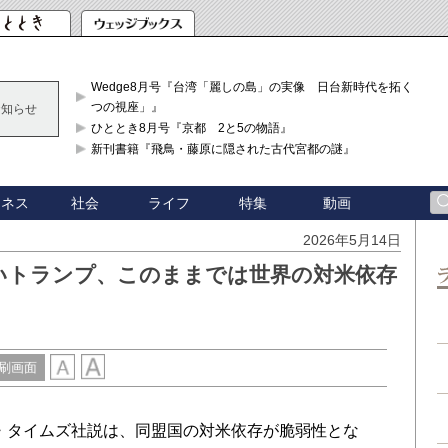
Wedge8月号『台湾「麗しの島」の実像 日台新時代を拓く「3
つの視座」』
お知らせ
ひととき8月号『京都 2と5の物語』
新刊書籍『飛鳥・藤原に隠された古代宮都の謎』
ジネス
社会
ライフ
特集
動画
2026年5月14日
いトランプ、このままでは世界の対米依存
刷画面
ル・タイムズ社説は、同盟国の対米依存が脆弱性とな