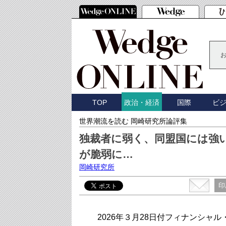
TOP
国際
ビ
政治・経済
世界潮流を読む 岡崎研究所論評集
独裁者に弱く、同盟国には強
が脆弱に…
岡崎研究所
印
2026年３月28日付フィナンシャ