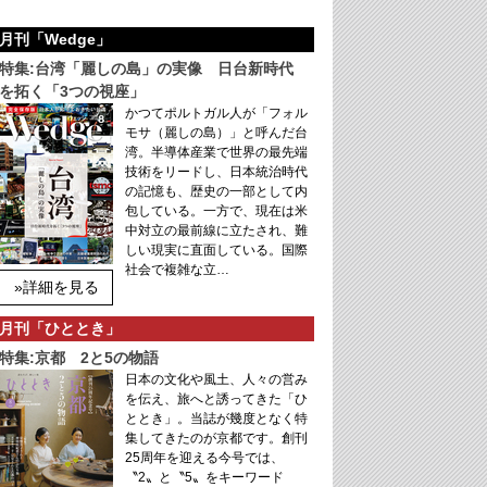
月刊「Wedge」
特集:台湾「麗しの島」の実像 日台新時代
を拓く「3つの視座」
かつてポルトガル人が「フォル
モサ（麗しの島）」と呼んだ台
湾。半導体産業で世界の最先端
技術をリードし、日本統治時代
の記憶も、歴史の一部として内
包している。一方で、現在は米
中対立の最前線に立たされ、難
しい現実に直面している。国際
社会で複雑な立…
»詳細を見る
月刊「ひととき」
特集:京都 2と5の物語
日本の文化や風土、人々の営み
を伝え、旅へと誘ってきた「ひ
ととき」。当誌が幾度となく特
集してきたのが京都です。創刊
25周年を迎える今号では、
〝2〟と〝5〟をキーワード