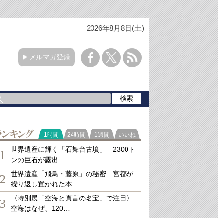
2026年8月8日(土)
メルマガ登録
ランキング
1時間
24時間
1週間
いいね
世界遺産に輝く「石舞台古墳」 2300ト
1
ンの巨石が露出…
世界遺産「飛鳥・藤原」の秘密 宮都が
2
繰り返し置かれた本…
〈特別展「空海と真言の名宝」で注目〉
3
空海はなぜ、120…