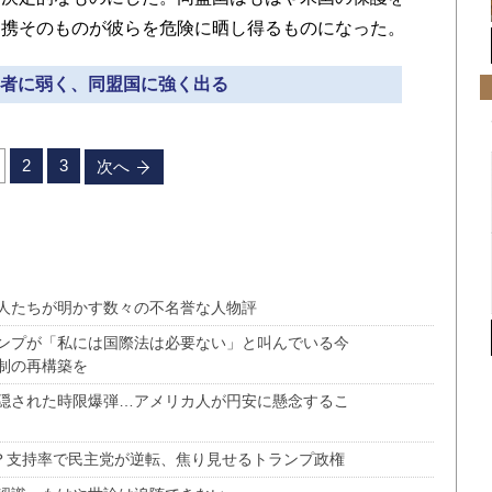
提携そのものが彼らを危険に晒し得るものになった。
独裁者に弱く、同盟国に強く出る
2
3
次へ
人たちが明かす数々の不名誉な人物評
ンプが「私には国際法は必要ない」と叫んでいる今
制の再構築を
隠された時限爆弾…アメリカ人が円安に懸念するこ
か？支持率で民主党が逆転、焦り見せるトランプ政権