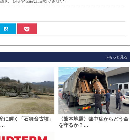
認識、もはや世論は追随できない…
»もっと見る
産に輝く「石舞台古墳」
〈熊本地震〉熱中症からどう命
0…
を守るか？…