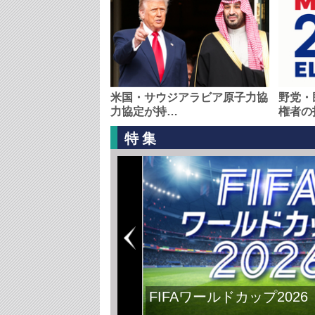
米国・サウジアラビア原子力協
野党・
力協定が持…
権者の
特集
FIFAワールドカップ2026