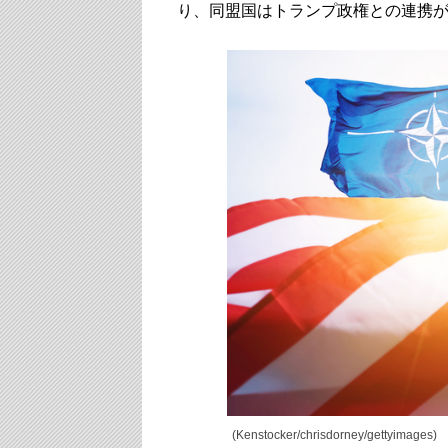
り、同盟国はトランプ政権との連携
(Kenstocker/chrisdorney/gettyimages)