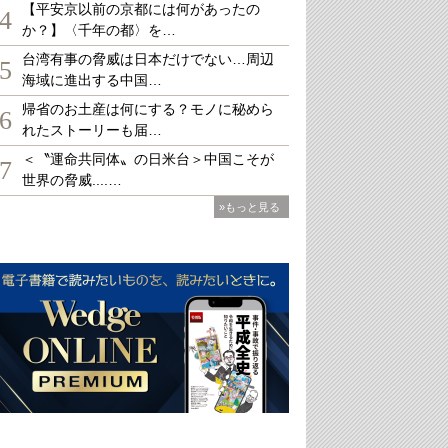
【平安京以前の京都には何があったの
4
か？】〈千年の都〉を…
台湾有事の脅威は日本だけでない…周辺
5
海域に進出する中国…
帰省のお土産は何にする？モノに秘めら
6
れたストーリーも届…
＜〝運命共同体〟の日米台＞中国こそが
7
世界の脅威....…
»もっと見る