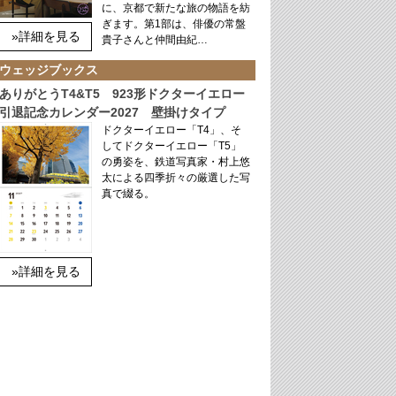
に、京都で新たな旅の物語を紡
ぎます。第1部は、俳優の常盤
»詳細を見る
貴子さんと仲間由紀…
ウェッジブックス
ありがとうT4&T5 923形ドクターイエロー
引退記念カレンダー2027 壁掛けタイプ
ドクターイエロー「T4」、そ
してドクターイエロー「T5」
の勇姿を、鉄道写真家・村上悠
太による四季折々の厳選した写
真で綴る。
»詳細を見る