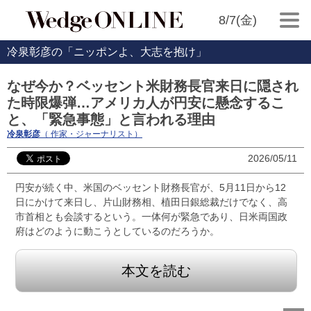
8/7(金)
冷泉彰彦の「ニッポンよ、大志を抱け」
なぜ今か？ベッセント米財務長官来日に隠され
た時限爆弾…アメリカ人が円安に懸念するこ
と、「緊急事態」と言われる理由
冷泉彰彦
（ 作家・ジャーナリスト）
2026/05/11
円安が続く中、米国のベッセント財務長官が、5月11日から12
日にかけて来日し、片山財務相、植田日銀総裁だけでなく、高
市首相とも会談するという。一体何が緊急であり、日米両国政
府はどのように動こうとしているのだろうか。
本文を読む