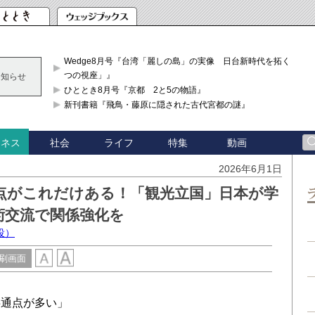
Wedge8月号『台湾「麗しの島」の実像 日台新時代を拓く「3
つの視座」』
お知らせ
ひととき8月号『京都 2と5の物語』
新刊書籍『飛鳥・藤原に隠された古代宮都の謎』
社会
ライフ
特集
動画
ジネス
2026年6月1日
点がこれだけある！「観光立国」日本が学
術交流で関係強化を
役）
刷画面
通点が多い」