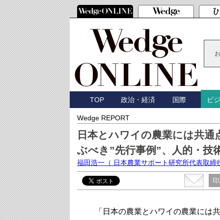
TOP
政治・経済
国際
ビ
Wedge REPORT
日本とハワイの農業には共通
ぶべき”先行事例”、人的・技
福田浩一
（ 日本農業サポート研究所代表取締
印
「日本の農業とハワイの農業には共