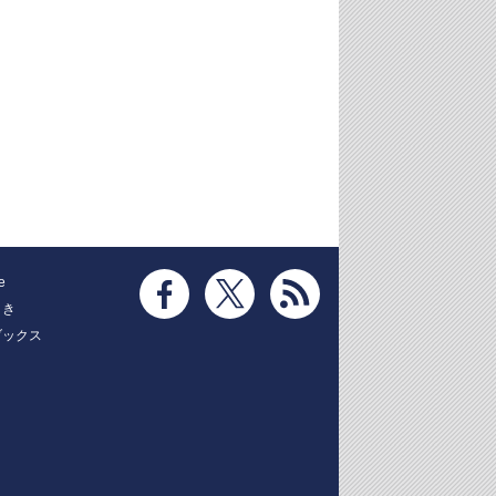
e
とき
ブックス