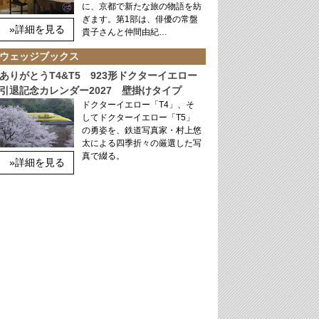
に、京都で新たな旅の物語を紡
ぎます。第1部は、俳優の常盤
»詳細を見る
貴子さんと仲間由紀…
ウェッジブックス
ありがとうT4&T5 923形ドクターイエロー
引退記念カレンダー2027 壁掛けタイプ
ドクターイエロー「T4」、そ
してドクターイエロー「T5」
の勇姿を、鉄道写真家・村上悠
太による四季折々の厳選した写
真で綴る。
»詳細を見る