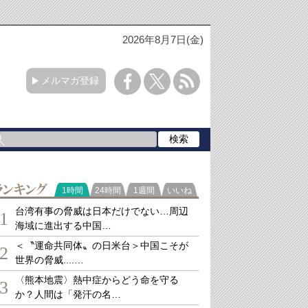
2026年8月7日(金)
メルマガ登録
ランキング
1時間
24時間
1週間
いいね
台湾有事の脅威は日本だけでない…周辺
1
海域に進出する中国…
＜〝運命共同体〟の日米台＞中国こそが
2
世界の脅威....…
〈熊本地震〉熱中症からどう命を守る
3
か？人間は「発汗の名…