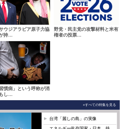
サウジアラビア原子力協
野党・民主党の攻撃材料と米有
が持…
権者の投票…
習慣病」という呼称が消
もし…
»すべての特集を見る
台湾「麗しの島」の実像
エネルギー依存国家・日本 持