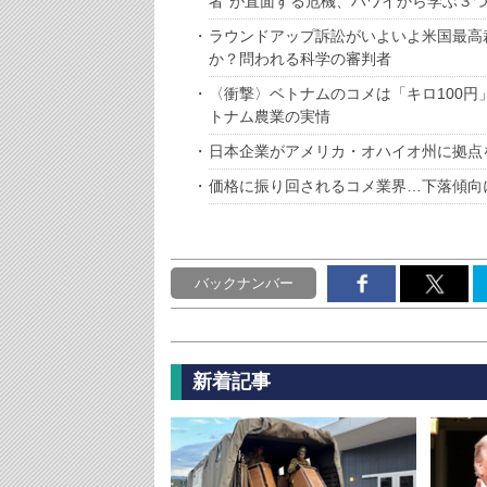
者”が直面する危機、ハワイから学ぶ３
ラウンドアップ訴訟がいよいよ米国最高
か？問われる科学の審判者
〈衝撃〉ベトナムのコメは「キロ100円
トナム農業の実情
日本企業がアメリカ・オハイオ州に拠点
価格に振り回されるコメ業界…下落傾向
バックナンバー
新着記事