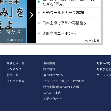
たざる｢弱み…
FIFAワールドカップ2026
日本主導で平和の再構築を
造船立国ニッポンへ
»もっと見る
最新記事一覧
会社案内
月刊Wedg
ランキング
採用情報
月刊ひと
特集一覧
著作権について
ウェッジ
メルマガ登録
プライバシーポリシーについて
特定商取引法に基づく表示
広告のご案内
お問い合わせ