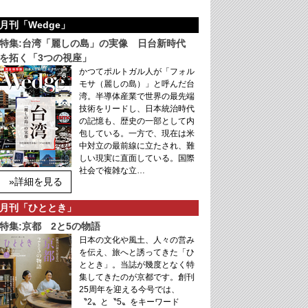
月刊「Wedge」
特集:台湾「麗しの島」の実像 日台新時代
を拓く「3つの視座」
かつてポルトガル人が「フォル
モサ（麗しの島）」と呼んだ台
湾。半導体産業で世界の最先端
技術をリードし、日本統治時代
の記憶も、歴史の一部として内
包している。一方で、現在は米
中対立の最前線に立たされ、難
しい現実に直面している。国際
社会で複雑な立…
»詳細を見る
月刊「ひととき」
特集:京都 2と5の物語
日本の文化や風土、人々の営み
を伝え、旅へと誘ってきた「ひ
ととき」。当誌が幾度となく特
集してきたのが京都です。創刊
25周年を迎える今号では、
〝2〟と〝5〟をキーワード