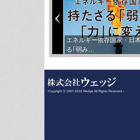
FIFAワールドカップ2026
‹Copyright © 1997-2026 Wedge All Rights Reserved.›