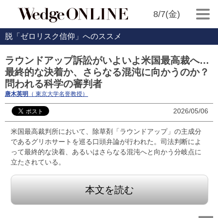
8/7(金)
脱「ゼロリスク信仰」へのススメ
ラウンドアップ訴訟がいよいよ米国最高裁へ…
最終的な決着か、さらなる混沌に向かうのか？
問われる科学の審判者
唐木英明
（ 東京大学名誉教授）
2026/05/06
米国最高裁判所において、除草剤「ラウンドアップ」の主成分
であるグリホサートを巡る口頭弁論が行われた。司法判断によ
って最終的な決着、あるいはさらなる混沌へと向かう分岐点に
立たされている。
本文を読む