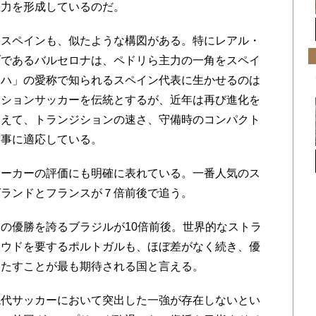
主力を形成しているのだ。
スペインも、似たような構図がある。特にレアル・
ブであるバルセロナは、ペドリら主力の一角をスペイ
ロハ」の愛称で知られるスペイン代表に生かせるのは
ッションサッカーを伝統とするが、近年は再び進化を
加えて、トランジションの速さ、守備時のコンパクト
見事に適応している。
ーカーの評価にも明確に表れている。一番人気のス
グランドとフランスが７倍前後で追う。
の優勝を誇るブラジルが10倍前後。世界的なストラ
ナウドを要するポルトガルも、ほぼ差がなく続き、優
果たすことが最も期待される国と言える。
代サッカーにおいて突出した一強が存在しないとい