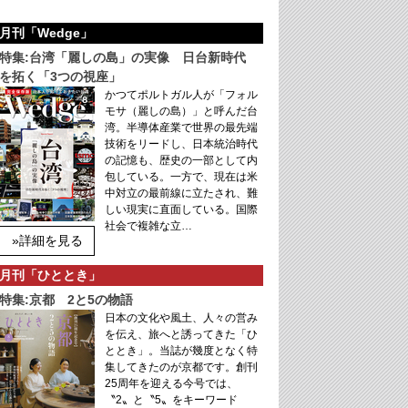
月刊「Wedge」
特集:台湾「麗しの島」の実像 日台新時代
を拓く「3つの視座」
かつてポルトガル人が「フォル
モサ（麗しの島）」と呼んだ台
湾。半導体産業で世界の最先端
技術をリードし、日本統治時代
の記憶も、歴史の一部として内
包している。一方で、現在は米
中対立の最前線に立たされ、難
しい現実に直面している。国際
社会で複雑な立…
»詳細を見る
月刊「ひととき」
特集:京都 2と5の物語
日本の文化や風土、人々の営み
を伝え、旅へと誘ってきた「ひ
ととき」。当誌が幾度となく特
集してきたのが京都です。創刊
25周年を迎える今号では、
〝2〟と〝5〟をキーワード