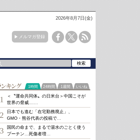
2026年8月7日(金)
メルマガ登録
ランキング
1時間
24時間
1週間
いいね
＜〝運命共同体〟の日米台＞中国こそが
1
世界の脅威....…
日本でも進む「在宅勤務廃止」、
2
GMO・熊谷代表の投稿で…
国民の命まで、まるで湯水のごとく使う
3
プーチン…死傷者増…