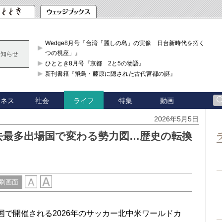
Wedge8月号『台湾「麗しの島」の実像 日台新時代を拓く「3
つの視座」』
お知らせ
ひととき8月号『京都 2と5の物語』
新刊書籍『飛鳥・藤原に隠された古代宮都の謎』
ジネス
社会
特集
動画
ライフ
2026年5月5日
去最多出場国で変わる勢力図…歴史の転換
刷画面
で開催される2026年のサッカー北中米ワールドカ