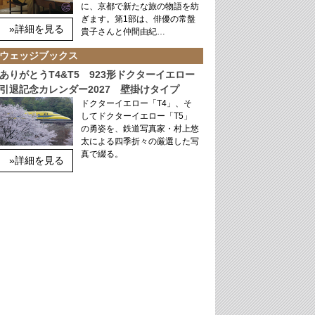
に、京都で新たな旅の物語を紡
ぎます。第1部は、俳優の常盤
»詳細を見る
貴子さんと仲間由紀…
ウェッジブックス
ありがとうT4&T5 923形ドクターイエロー
引退記念カレンダー2027 壁掛けタイプ
ドクターイエロー「T4」、そ
してドクターイエロー「T5」
の勇姿を、鉄道写真家・村上悠
太による四季折々の厳選した写
真で綴る。
»詳細を見る