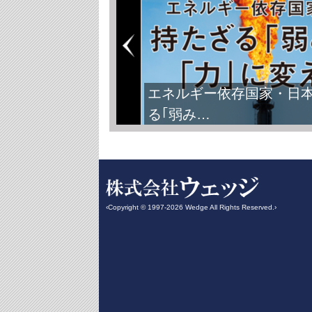
FIFAワールドカップ2026
‹Copyright © 1997-2026 Wedge All Rights Reserved.›