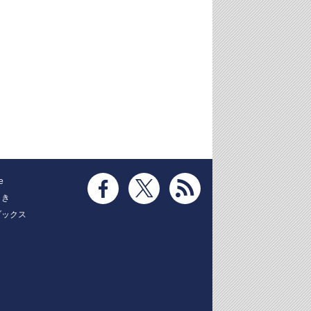
e
とき
ブックス