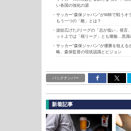
い各国の強化の源
サッカー“森保ジャパン”がW杯で戦う
もう一つの「敵」とは？
波紋広げたJリーグの「志が低い」発言
ット上では「税リーグ」とも揶揄…意識
サッカー”森保ジャパン”が優勝を狙え
略、森保監督の現状認識とビジョン
バックナンバー
新着記事