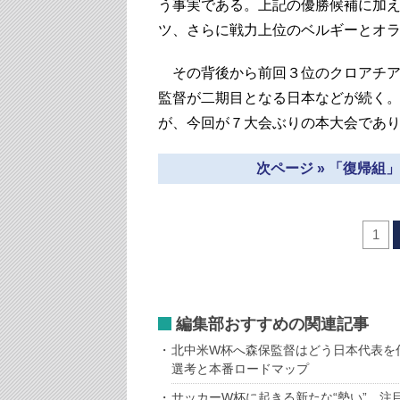
う事実である。上記の優勝候補に加
ツ、さらに戦力上位のベルギーとオ
その背後から前回３位のクロアチア
監督が二期目となる日本などが続く。
が、今回が７大会ぶりの本大会であ
次ページ » 「復帰
1
編集部おすすめの関連記事
北中米W杯へ森保監督はどう日本代表を
選考と本番ロードマップ
サッカーW杯に起きる新たな“勢い”、