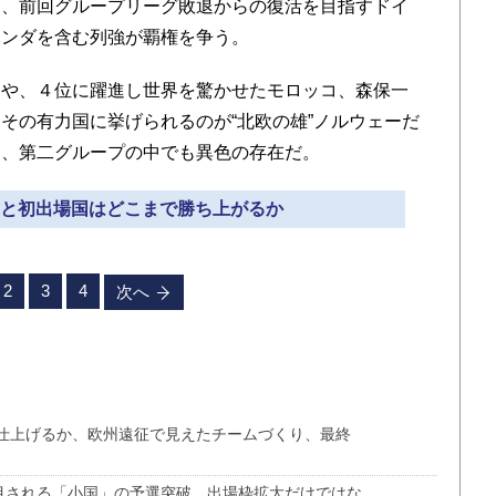
え、前回グループリーグ敗退からの復活を目指すドイ
ランダを含む列強が覇権を争う。
や、４位に躍進し世界を驚かせたモロッコ、森保一
その有力国に挙げられるのが“北欧の雄”ノルウェーだ
り、第二グループの中でも異色の存在だ。
組」と初出場国はどこまで勝ち上がるか
2
3
4
次へ
仕上げるか、欧州遠征で見えたチームづくり、最終
注目される「小国」の予選突破、出場枠拡大だけではな