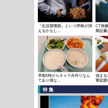
「生活習慣病」という呼称が消
CT画
えるかもし…
業証書
早朝5時からキャラ弁作りなん
強まる
てあり得な…
軍拡競
特集