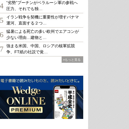
“劣勢”プーチンがベラルーシ軍の参戦へ
4
圧力、それでも独…
イラン戦争を契機に重要性が増すパナマ
5
運河、直面する２つ…
猛暑による死亡の多い欧州でエアコンが
6
少ない理由…建物と…
強まる米国、中国、ロシアの核軍拡競
7
争、FT紙の社説で覚…
»もっと見る