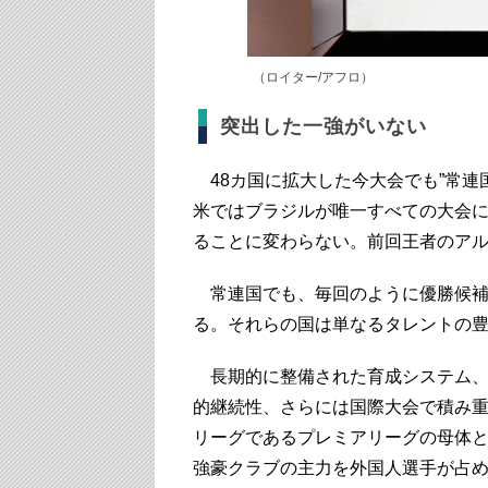
（ロイター/アフロ）
突出した一強がいない
48カ国に拡大した今大会でも”常連
米ではブラジルが唯一すべての大会
ることに変わらない。前回王者のア
常連国でも、毎回のように優勝候補と
る。それらの国は単なるタレントの
長期的に整備された育成システム、
的継続性、さらには国際大会で積み
リーグであるプレミアリーグの母体
強豪クラブの主力を外国人選手が占