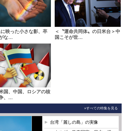
像に映った小さな影、卒
＜〝運命共同体〟の日米台＞中
がな…
国こそが世…
米国、中国、ロシアの核
争、…
»すべての特集を見る
台湾「麗しの島」の実像