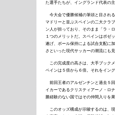
た選手たちが、イングランド代表の
今大会で優勝候補の筆頭と目される
マドリーと並ぶスペインの二大クラ
ン人が担っており、そのまま「ラ・
１つのメリットだ。スペインはポゼ
遂げ、ボール保持による試合支配に
さといった現代サッカーの潮流にも
この完成度の高さは、大手ブックメ
ペインは５倍から６倍。それをイン
前回王者のアルゼンチンと過去５回
イカーであるクリスティアーノ・ロ
勝経験のない国ではその仲間入りを
このオッズ構成が示唆するのは、現