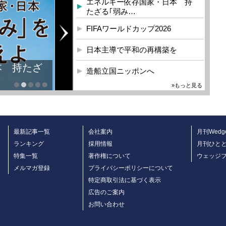
エネルギー依存国家・日本 持
たざる｢弱み…
FIFAワールドカップ2026
日本主導で平和の再構築を
造船立国ニッポンへ
»もっと見る
最新記事一覧
会社案内
月刊Wedg
ランキング
採用情報
月刊ひと
特集一覧
著作権について
ウェッジ
メルマガ登録
プライバシーポリシーについて
特定商取引法に基づく表示
広告のご案内
お問い合わせ