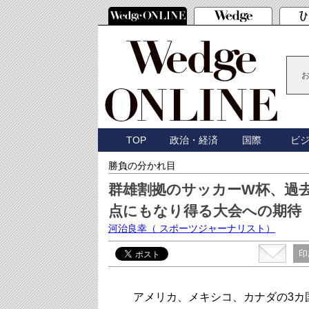
TOP
政治・経済
国際
ビ
勝負の分かれ目
群雄割拠のサッカーW杯、過
点にもなり得る大会への期待
河治良幸
（ スポーツジャーナリスト）
印
アメリカ、メキシコ、カナダの3カ国