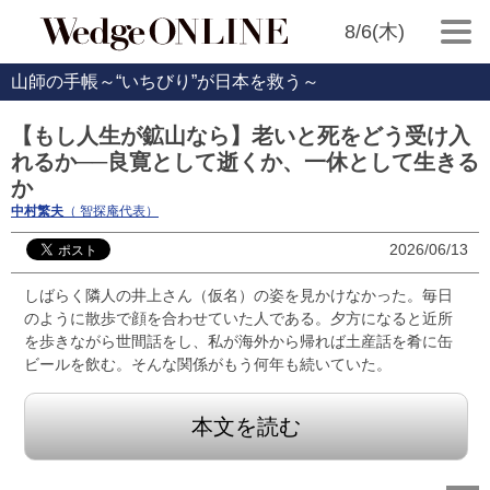
8/6(木)
山師の手帳～“いちびり”が日本を救う～
【もし人生が鉱山なら】老いと死をどう受け入
れるか──良寛として逝くか、一休として生きる
か
中村繁夫
（ 智探庵代表）
2026/06/13
しばらく隣人の井上さん（仮名）の姿を見かけなかった。毎日
のように散歩で顔を合わせていた人である。夕方になると近所
を歩きながら世間話をし、私が海外から帰れば土産話を肴に缶
ビールを飲む。そんな関係がもう何年も続いていた。
本文を読む