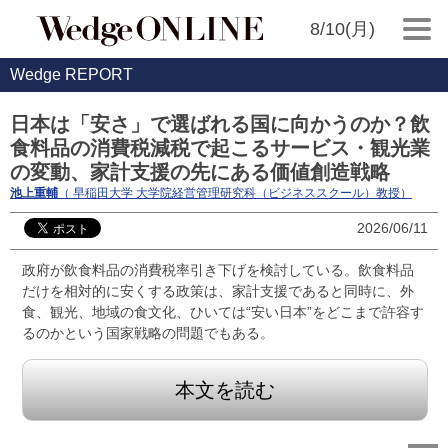
8/10(月)
Wedge REPORT
日本は「安さ」で選ばれる国に向かうのか？飲
食料品の消費税減税で起こるサービス・観光業
の変動、家計支援の先にある価値創造戦略
池上重輔
（ 早稲田大学 大学院経営管理研究科（ビジネススクール）教授）
2026/06/11
政府が飲食料品の消費税率引き下げを検討している。飲食料品
だけを相対的に安くする政策は、家計支援であると同時に、外
食、観光、地域の食文化、ひいては“安い日本”をどこまで許容す
るのかという国家戦略の問題でもある。
本文を読む