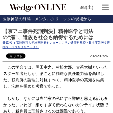
8/8(土)
医療神話の終焉―メンタルクリニックの現場から
【京アニ事件死刑判決】精神医学と司法
の“溝”、遺族も社会も納得するためには
井原 裕
（ 獨協医科大学埼玉医療センターこころの診療科教授・日本産業医支援
機構・ベスリクリニック）
2024/07/26
この学会では、岡田幸之、村松太郎、古茶大樹といった
スター学者たちが、まことに精緻な責任能力論を高唱し
た。裁判所の論理に対抗すべく、精神医学の英知を結集
し、洗練を極めた考察であった。
しかし、なかには専門家の私にすら難解と思える話も多
かった。いわば「細かすぎて伝わらないカンテイ」状態で
あり、裁判員に理解させるのは困難であろう。