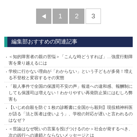
前
1
2
3
へ
編集部おすすめの関連記事
＜知的障害者の親の苦悩＞「こんな時どうすれば」…強度行動障
害を乗り越えるには
学校に行かない理由が「わからない」という子どもが多発！増え
る不登校と変容するその実態
「殺人事件で全国の保護司不安の声」報道への違和感、報酬制に
しても保護司は増えない！わかりやすい再発防止策にはむしろ弊
害も
【いじめ自殺を防ぐ１枚の診断書に全国から殺到】現役精神科医
が語る「法と医者は使いよう」、学校の対応が遅いと言われるの
はなぜ？
＜世論はなぜ呪いの言葉を投げつけるのか＞社会が発するべき、
次の凶行への連鎖とならないメッセージとは