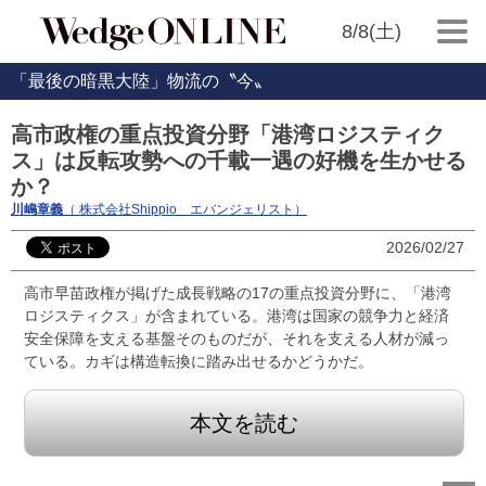
8/8(土)
「最後の暗黒大陸」物流の〝今〟
高市政権の重点投資分野「港湾ロジスティク
ス」は反転攻勢への千載一遇の好機を生かせる
か？
川嶋章義
（ 株式会社Shippio エバンジェリスト）
2026/02/27
高市早苗政権が掲げた成長戦略の17の重点投資分野に、「港湾
ロジスティクス」が含まれている。港湾は国家の競争力と経済
安全保障を支える基盤そのものだが、それを支える人材が減っ
ている。カギは構造転換に踏み出せるかどうかだ。
本文を読む