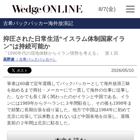
8/7(金)
古希バックパッカー海外放浪記
抑圧された日常生活“イスラム体制国家イラ
ン”は持続可能か
『1990年代の現地体験からイラン情勢を考える』 第１回
高野凌
（ 古希バックパッカー）
2026/05/10
筆者は60歳で定年退職してバックパッカーとして海外放浪三昧
を始めるまで商社・メーカーにて一貫して海外の仕事に従事し
た。なかでも長く深く関わったのがイランと中国である。イラ
ンには1989年からテヘランに３年間駐在し、その後も1998年ま
で頻繁に長期出張を繰り返した。他方で中国は1984年に初めて
北京に出張して以来数えきれないほど中国各地を出張し、退職
直前の２年間は北京に駐在した。