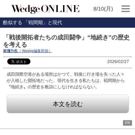
8/10(月)
酷似する 「戦間期」と現代
「戦後開拓者たちの成田闘争」“地続き”の歴史
を考える
岩淺力也
（ Wedge編集部員）
2026/02/27
成田国際空港がある場所はかつて、戦後に行き場を失った人々
が入植した開拓地だった。現代を生きる私たちは、戦間期から
〝地続き〟の歴史を教訓にしなければならない。
本文を読む
PR