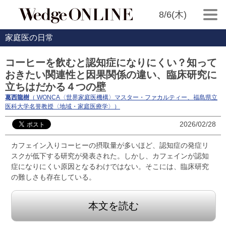
8/6(木)
家庭医の日常
コーヒーを飲むと認知症になりにくい？知って
おきたい関連性と因果関係の違い、臨床研究に
立ちはだかる４つの壁
葛西龍樹
（ WONCA〈世界家庭医機構〉マスター・ファカルティー、福島県立
医科大学名誉教授〈地域・家庭医療学〉）
2026/02/28
カフェイン入りコーヒーの摂取量が多いほど、認知症の発症リ
スクが低下する研究が発表された。しかし、カフェインが認知
症になりにくい原因となるわけではない。そこには、臨床研究
の難しさも存在している。
本文を読む