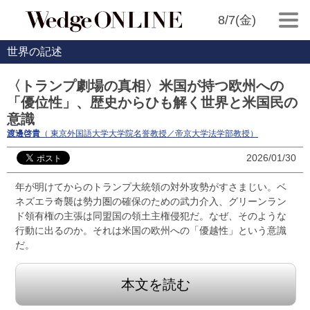
8/7(金)
世界の記述
〈トランプ劇場の真相〉米国が持つ欧州への
「優位性」、歴史からひも解く世界と米国民の
意識
渡邊啓貴
（ 東京外国語大学大学院名誉教授／帝京大学法学部教授）
2026/01/30
年が明けてからのトランプ大統領の対外攻勢がすさまじい。ベ
ネズエラ奇襲は勢力圏の確保のための武力介入、グリーンラン
ド領有権の主張は同盟国の領土主権侵犯だ。なぜ、そのような
行動に出るのか。それは米国の欧州への「優越性」という意識
だ。
本文を読む