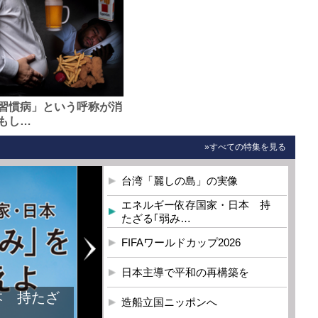
習慣病」という呼称が消
もし…
»すべての特集を見る
台湾「麗しの島」の実像
エネルギー依存国家・日本 持
たざる｢弱み…
FIFAワールドカップ2026
日本主導で平和の再構築を
本 持たざ
造船立国ニッポンへ