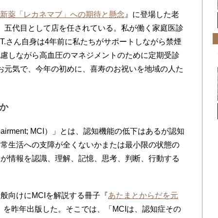
新薬「レカネマブ」への期待と懸念
』に登場した老
子で、五代目として店を任されている。私が働く家庭医診
T.さん自身は4年前に私たちがサポートしながら禁煙
配慮しながら高血圧のマネジメントのために定期受診
てもお元気で、今年の初めに、喜寿のお祝いを地域の人た
。
何か
impairment; MCI）」とは、認知機能の低下はあるが認知
日常生活への支障が全くないかまたは最小限の状態の
人が情報を認識、理解、記憶、思考、判断、行動する
。
向けにMCIを解説する冊子『
あたまとからだを元
』を昨年出版した。そこでは、「MCIは、認知症その