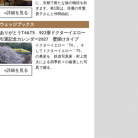
に、京都で新たな旅の物語を紡
ぎます。第1部は、俳優の常盤
»詳細を見る
貴子さんと仲間由紀…
ウェッジブックス
ありがとうT4&T5 923形ドクターイエロー
引退記念カレンダー2027 壁掛けタイプ
ドクターイエロー「T4」、そ
してドクターイエロー「T5」
の勇姿を、鉄道写真家・村上悠
太による四季折々の厳選した写
真で綴る。
»詳細を見る