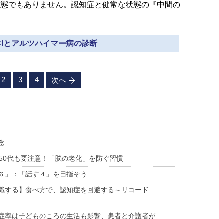
状態でもありません。認知症と健常な状態の『中間の
。
MCIとアルツハイマー病の診断
2
3
4
次へ
念
50代も要注意！「脳の老化」を防ぐ習慣
６」：「話す４」を目指そう
識する】食べ方で、認知症を回避する～リコード
症率は子どものころの生活も影響、患者と介護者が