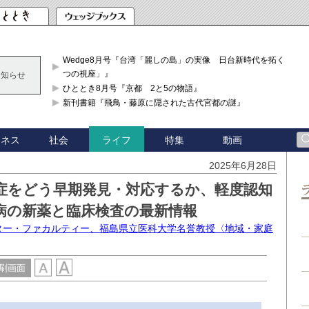
Wedge8月号『台湾「麗しの島」の実像 日台新時代を拓く「3
つの視座」』
お知らせ
ひととき8月号『京都 2と5の物語』
新刊書籍『飛鳥・藤原に隠された古代宮都の謎』
ジネス
社会
特集
動画
ライフ
2025年6月28日
症をどう早期発見・対応するか、軽度認知
病の新薬と臨床検査の最新情報
スター・ファカルティー、福島県立医科大学名誉教授〈地域・家庭
刷画面