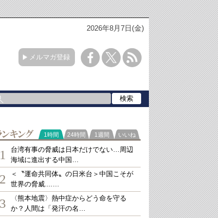
2026年8月7日(金)
メルマガ登録
ランキング
1時間
24時間
1週間
いいね
台湾有事の脅威は日本だけでない…周辺
1
海域に進出する中国…
＜〝運命共同体〟の日米台＞中国こそが
2
世界の脅威....…
〈熊本地震〉熱中症からどう命を守る
3
か？人間は「発汗の名…