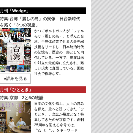
月刊「Wedge」
特集:台湾「麗しの島」の実像 日台新時代
を拓く「3つの視座」
かつてポルトガル人が「フォル
モサ（麗しの島）」と呼んだ台
湾。半導体産業で世界の最先端
技術をリードし、日本統治時代
の記憶も、歴史の一部として内
包している。一方で、現在は米
中対立の最前線に立たされ、難
しい現実に直面している。国際
社会で複雑な立…
»詳細を見る
月刊「ひととき」
特集:京都 2と5の物語
日本の文化や風土、人々の営み
を伝え、旅へと誘ってきた「ひ
ととき」。当誌が幾度となく特
集してきたのが京都です。創刊
25周年を迎える今号では、
〝2〟と〝5〟をキーワード