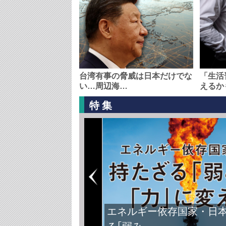
台湾有事の脅威は日本だけでな
「生活
い…周辺海…
えるか
特集
エネルギー依存国家・日