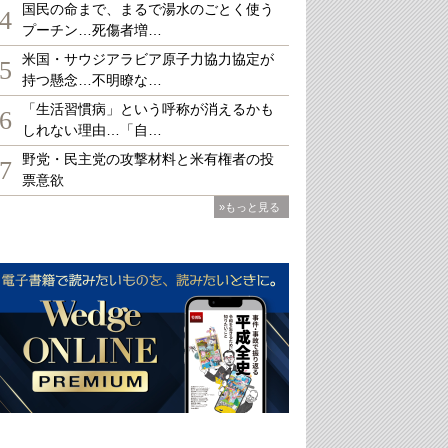
国民の命まで、まるで湯水のごとく使う
4
プーチン…死傷者増…
米国・サウジアラビア原子力協力協定が
5
持つ懸念…不明瞭な…
「生活習慣病」という呼称が消えるかも
6
しれない理由…「自…
野党・民主党の攻撃材料と米有権者の投
7
票意欲
»もっと見る