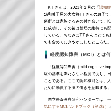
K.T.さんは、2023年１月の『
認知症
舗和菓子屋の大女将T.T.さんの息
療所とは家族ぐるみの付き合いで、K.
に成功し、その後は禁煙の維持にも
している。ちなみにT.T.さんはと
ちも含めてにぎやかにしたところだ
軽度認知障害（MCI）とは
「軽度認知障害（mild cognitive 
症の基準を満たさない程度であり、
ことである。ここで認知機能とは、
ために動員する脳の働きを意味する
国立長寿医療研究センターでは、一般
気にするMCIハンドブック（第2版）