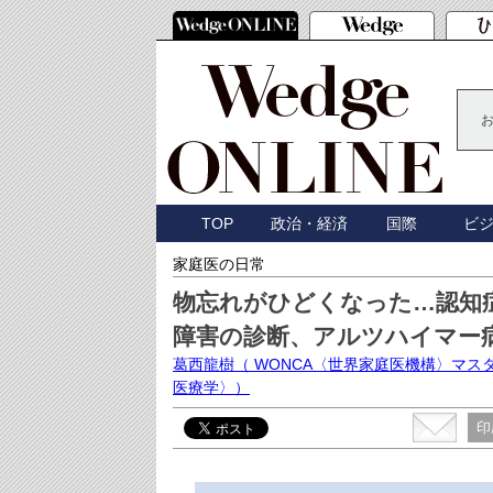
TOP
政治・経済
国際
ビ
家庭医の日常
物忘れがひどくなった…認知
障害の診断、アルツハイマー
葛西龍樹
（ WONCA〈世界家庭医機構〉マ
医療学〉）
印