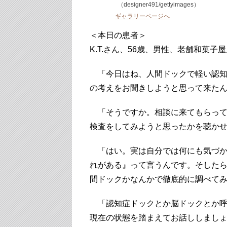
（designer491/gettyimages）
ギャラリーページへ
＜本日の患者＞
K.T.さん、56歳、男性、老舗和菓子
「今日はね、人間ドックで軽い認知
の考えをお聞きしようと思って来た
「そうですか。相談に来てもらって
検査をしてみようと思ったかを聴か
「はい。実は自分では何にも気づか
れがある』って言うんです。そした
間ドックかなんかで徹底的に調べて
「認知症ドックとか脳ドックとか呼ば
現在の状態を踏まえてお話ししまし