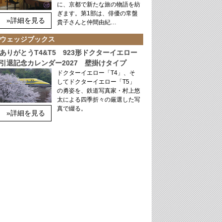
に、京都で新たな旅の物語を紡
ぎます。第1部は、俳優の常盤
»詳細を見る
貴子さんと仲間由紀…
ウェッジブックス
ありがとうT4&T5 923形ドクターイエロー
引退記念カレンダー2027 壁掛けタイプ
ドクターイエロー「T4」、そ
してドクターイエロー「T5」
の勇姿を、鉄道写真家・村上悠
太による四季折々の厳選した写
真で綴る。
»詳細を見る