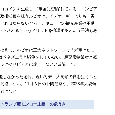
カインを生産し、“米国に密輸”しているコロンビア
バ政権転覆を狙うルビオは、イデオロギーよりも「実
なければならないだろう。キューバの観光産業や不動
もたらされるというメリットを強調するという手法もあ
批判に、ルビオは三大ネットワークで「米軍はたっ
はベネズエラと戦争をしていない。麻薬密輸業者と戦
イラクやリビアとは違う」などと反論した。
能しなかった場合、近い将来、大統領の職を狙うルビ
違いない。11月３日の中間選挙や、2028年大統領
ことはない。
紀版トランプ流モンロー主義」の危うさ