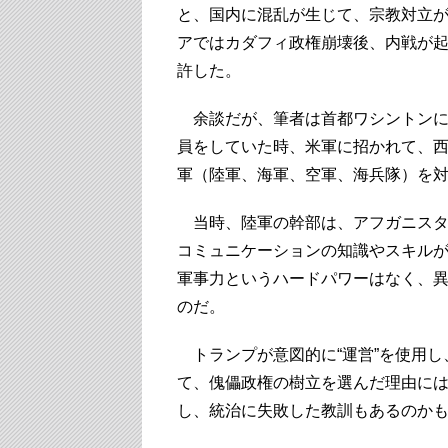
と、国内に混乱が生じて、宗教対立が
アではカダフィ政権崩壊後、内戦が
許した。
余談だが、筆者は首都ワシントンに
員をしていた時、米軍に招かれて、
軍（陸軍、海軍、空軍、海兵隊）を
当時、陸軍の幹部は、アフガニスタ
コミュニケーションの知識やスキル
軍事力というハードパワーはなく、
のだ。
トランプが意図的に“運営”を使用し
て、傀儡政権の樹立を選んだ理由に
し、統治に失敗した教訓もあるのか