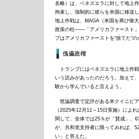
名略）は、ベネズエラに対して地上
拘束し、強制的に彼らを米国に移送
地上作戦は、MAGA（米国を再び偉
政策の柱――「アメリカファースト
プはアメリカファーストを“捨てた”
傀儡政権
トランプにはベネズエラに地上作戦
いう読みがあったのだろう。加えて
験から学んでいると言えよう。
世論調査で定評がある米クイニピア
（2025年12月11～15日実施）
関して、全体では25％が「賛成」、6
が、共和党支持者に限ってみれば、52
い」と答えた。