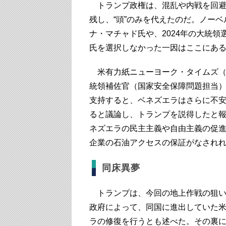
トランプ政権は、混乱や内戦を回避
残し、“頭”のみを代えたのだ。ノー
ナ・マチャド氏や、2024年の大統
氏を選択しなかった一因はここにあ
米有力紙ニューヨーク・タイムズ（
統領補佐官（国家安全保障問題担当
支持すると、ベネズエラはさらに不
ると議論し、トランプを説得したと
ネズエラの民主主義や自由主義の促
企業の石油アクセスの保証がなされ
同床異夢
トランプは、今回の地上作戦の狙い
政府によって、同国に進出していた
ラの修復を行うとも述べた。その裏