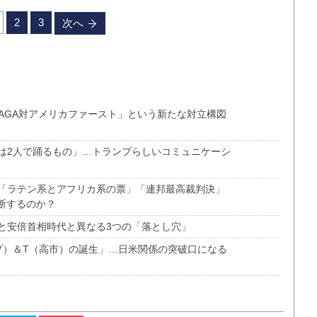
2
3
次へ
MAGA対アメリカファースト」という新たな対立構図
は2人で踊るもの」…トランプらしいコミュニケーシ
「ラテン系とアフリカ系の票」「連邦最高裁判決」
断するのか？
と安倍首相時代と異なる3つの「落とし穴」
プ）＆T（高市）の誕生」…日米関係の突破口になる