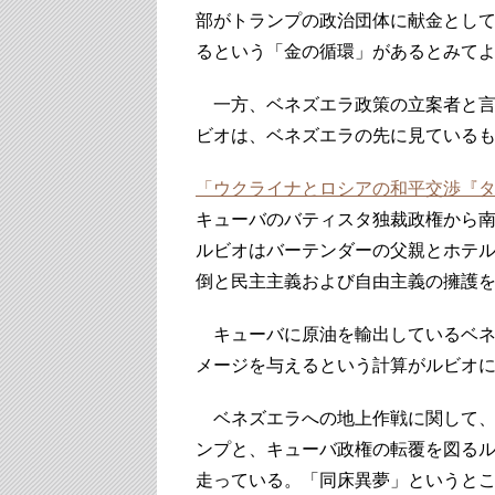
部がトランプの政治団体に献金とし
るという「金の循環」があるとみて
一方、ベネズエラ政策の立案者と言
ビオは、ベネズエラの先に見ている
「ウクライナとロシアの和平交渉『
キューバのバティスタ独裁政権から
ルビオはバーテンダーの父親とホテ
倒と民主主義および自由主義の擁護
キューバに原油を輸出しているベネ
メージを与えるという計算がルビオ
ベネズエラへの地上作戦に関して、
ンプと、キューバ政権の転覆を図るルビオ
走っている。「同床異夢」というと