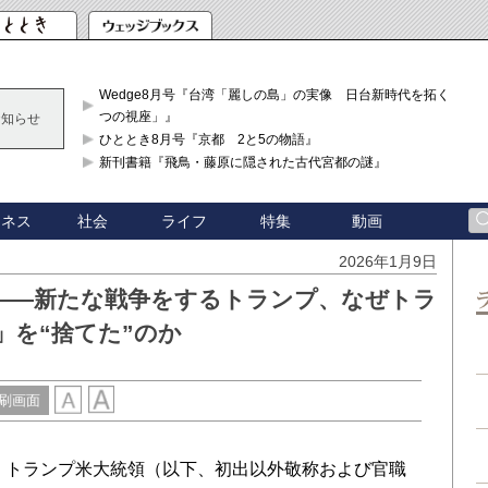
Wedge8月号『台湾「麗しの島」の実像 日台新時代を拓く「3
つの視座」』
お知らせ
ひととき8月号『京都 2と5の物語』
新刊書籍『飛鳥・藤原に隠された古代宮都の謎』
ジネス
社会
ライフ
特集
動画
2026年1月9日
――新たな戦争をするトランプ、なぜトラ
」を“捨てた”のか
刷画面
・トランプ米大統領（以下、初出以外敬称および官職