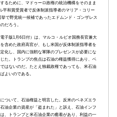
するために、マドゥーロ政権の統治機構をそのまま
ベル平和賞受賞者で反体制派指導者のマリア・コリー
領選挙で野党統一候補であったエドムンド・ゴンザレス
るのだろう。
電子版1月6日付）は、マルコ・ルビオ国務長官兼大
）を含めた政府高官が、もし米国が反体制派指導者を
安定化し、国内に強靭な軍隊のプレゼンスが必要にな
報じた。トランプの焦点は石油の権益獲得にあり、ベ
進ではないのだ。たとえ独裁政権であっても、米石油
ればよいのである。
について、石油権益と明言した。反米のベネズエラ
米石油企業の資産が「盗まれた」と訴え、石油インフ
には、トランプと米石油企業の癒着があり、利益の一