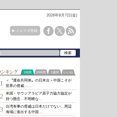
2026年8月7日(金)
メルマガ登録
ランキング
1時間
24時間
1週間
いいね
＜〝運命共同体〟の日米台＞中国こそが
1
世界の脅威....…
米国・サウジアラビア原子力協力協定が
2
持つ懸念…不明瞭な…
台湾有事の脅威は日本だけでない…周辺
3
海域に進出する中国…