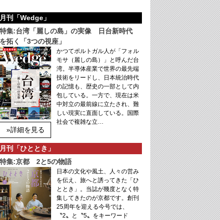
月刊「Wedge」
特集:台湾「麗しの島」の実像 日台新時代
を拓く「3つの視座」
かつてポルトガル人が「フォル
モサ（麗しの島）」と呼んだ台
湾。半導体産業で世界の最先端
技術をリードし、日本統治時代
の記憶も、歴史の一部として内
包している。一方で、現在は米
中対立の最前線に立たされ、難
しい現実に直面している。国際
社会で複雑な立…
»詳細を見る
月刊「ひととき」
特集:京都 2と5の物語
日本の文化や風土、人々の営み
を伝え、旅へと誘ってきた「ひ
ととき」。当誌が幾度となく特
集してきたのが京都です。創刊
25周年を迎える今号では、
〝2〟と〝5〟をキーワード