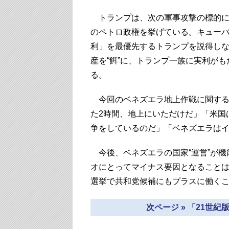
トランプは、次の軍事攻撃の標的にコ
のペトロ政権を挙げている。キュー
利」を最優先するトランプを説得し
産を“餌”に、トランプ一族に実利が
る。
今回のベネズエラ地上作戦に関する
た2時間、地上にいただけだ」「米国
争をしているのだ」「ベネズエラは
今後、ベネズエラの国家“運営”が機
オにとってマイナス要因となることは間
選挙で共和党候補にもプラスに働く
次ページ » 「21世