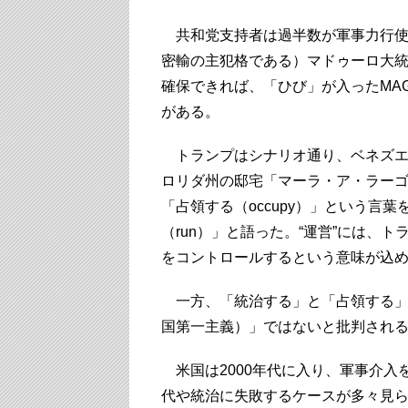
共和党支持者は過半数が軍事力行使
密輸の主犯格である）マドゥーロ大
確保できれば、「ひび」が入ったMA
がある。
トランプはシナリオ通り、ベネズエ
ロリダ州の邸宅「マーラ・ア・ラーゴ」
「占領する（occupy）」という言
（run）」と語った。“運営”には、
をコントロールするという意味が込
一方、「統治する」と「占領する」
国第一主義）」ではないと批判され
米国は2000年代に入り、軍事介入
代や統治に失敗するケースが多々見