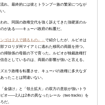
て流れ、最終的には彼とトランプ一族の繁栄につなが
よい。
われ、同国の政権交代を強く訴えてきた強硬派のル
ものがある――キューバ政府の転覆だ。
タンゴは２人で踊るもの』」
で紹介したが、ルビオは
南部フロリダ州マイアミに逃れた移民の両親を持つ。
ルの掃除係の母親の下で育った。ルビオが独裁政権打
を信念としているのは、両親の影響が強いと言える。
ズエラ政権を転覆させ、キューバの政権に多大なダ
にあったことは間違いない。
「金儲け」と「領土拡大」の双方の意欲が強いトラ
――2人は2本の異なったレール（two tracks）を
ころだ。