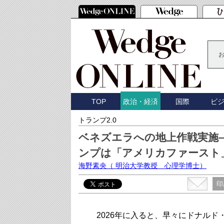
TOP
国際
ビ
政治・経済
トランプ2.0
ベネズエラへの地上作戦実施
ンプは「アメリカファースト
海野素央
（ 明治大学教授 心理学博士）
印
2026年に入ると、早々にドナルド