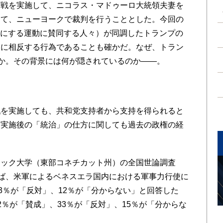
作戦を実施して、ニコラス・マドゥーロ大統領夫妻を
して、ニューヨークで裁判を行うこととした。今回の
大にする運動に賛同する人々）が同調したトランプの
」に相反する行為であることも確かだ。なぜ、トラン
のか。その背景には何が隠されているのか――。
を実施しても、共和党支持者から支持を得られると
、実施後の「統治」の仕方に関しても過去の政権の経
ック大学（東部コネチカット州）の全国世論調査
によれば、米軍によるベネスエラ国内における軍事力行使に
3％が「反対」、12％が「分からない」と回答した
％が「賛成」、33％が「反対」、15％が「分からな