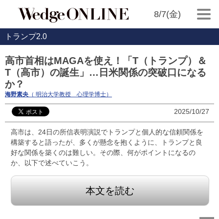
8/7(金)
トランプ2.0
高市首相はMAGAを使え！「T（トランプ）＆
T（高市）の誕生」…日米関係の突破口になる
か？
海野素央
（ 明治大学教授 心理学博士）
2025/10/27
高市は、24日の所信表明演説でトランプと個人的な信頼関係を
構築すると語ったが、多くが懸念を抱くように、トランプと良
好な関係を築くのは難しい。その際、何がポイントになるの
か、以下で述べていこう。
本文を読む