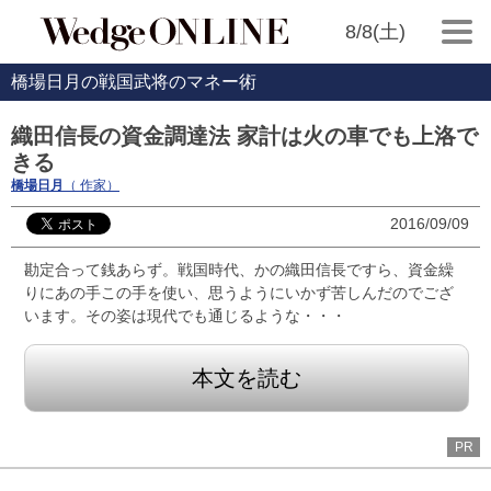
8/8(土)
橋場日月の戦国武将のマネー術
織田信長の資金調達法 家計は火の車でも上洛で
きる
橋場日月
（ 作家）
2016/09/09
勘定合って銭あらず。戦国時代、かの織田信長ですら、資金繰
りにあの手この手を使い、思うようにいかず苦しんだのでござ
います。その姿は現代でも通じるような・・・
本文を読む
PR