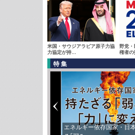
米国・サウジアラビア原子力協
野党・
力協定が持…
権者の
特集
エネルギー依存国家・日