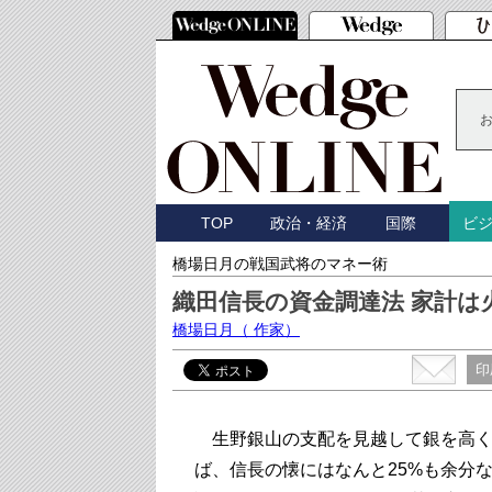
TOP
政治・経済
国際
ビ
橋場日月の戦国武将のマネー術
織田信長の資金調達法 家計は
橋場日月
（ 作家）
印
生野銀山の支配を見越して銀を高く
ば、信長の懐にはなんと25%も余分