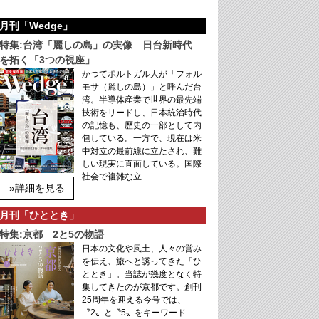
月刊「Wedge」
特集:台湾「麗しの島」の実像 日台新時代
を拓く「3つの視座」
かつてポルトガル人が「フォル
モサ（麗しの島）」と呼んだ台
湾。半導体産業で世界の最先端
技術をリードし、日本統治時代
の記憶も、歴史の一部として内
包している。一方で、現在は米
中対立の最前線に立たされ、難
しい現実に直面している。国際
社会で複雑な立…
»詳細を見る
月刊「ひととき」
特集:京都 2と5の物語
日本の文化や風土、人々の営み
を伝え、旅へと誘ってきた「ひ
ととき」。当誌が幾度となく特
集してきたのが京都です。創刊
25周年を迎える今号では、
〝2〟と〝5〟をキーワード