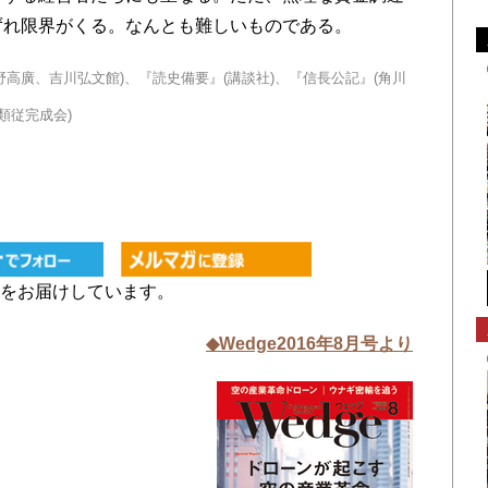
ずれ限界がくる。なんとも難しいものである。
高廣、吉川弘文館)、『読史備要』(講談社)、『信長公記』(角川
類従完成会)
）
をお届けしています。
◆Wedge2016年8月号より