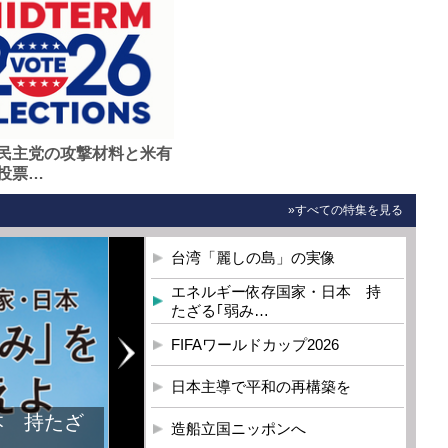
民主党の攻撃材料と米有
投票…
»すべての特集を見る
台湾「麗しの島」の実像
エネルギー依存国家・日本 持
たざる｢弱み…
FIFAワールドカップ2026
日本主導で平和の再構築を
本 持たざ
造船立国ニッポンへ