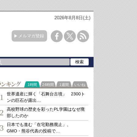
2026年8月8日(土)
メルマガ登録
ランキング
1時間
24時間
1週間
いいね
世界遺産に輝く「石舞台古墳」 2300ト
1
ンの巨石が露出…
高校野球の歴史を彩ったPL学園はなぜ廃
2
部したのか
日本でも進む「在宅勤務廃止」、
3
GMO・熊谷代表の投稿で…