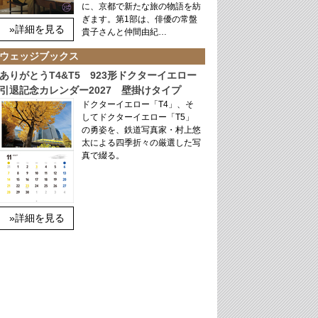
に、京都で新たな旅の物語を紡
ぎます。第1部は、俳優の常盤
»詳細を見る
貴子さんと仲間由紀…
ウェッジブックス
ありがとうT4&T5 923形ドクターイエロー
引退記念カレンダー2027 壁掛けタイプ
ドクターイエロー「T4」、そ
してドクターイエロー「T5」
の勇姿を、鉄道写真家・村上悠
太による四季折々の厳選した写
真で綴る。
»詳細を見る