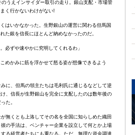
そのうえインサイダー取引の走り。銀山支配・市場管
まく行かないわけがない!
くはいかなかった。生野銀山の運営に関わる但馬国
された銀を信長にほとんど納めなかったのだ。
。必ずや速やかに究明してくれるわ」
こめかみに筋を浮かせて怒る姿が想像できるよう
みに、但馬の領主たちは毛利氏に通じるなどして逆
続け、信長が生野銀山を完全に支配したのは数年後の
だった。
が無くとも上洛してその名を全国に知らしめた織田
。彼の手法は、ベンチャー企業を設立して何とか上場
とする経営者たちにも重なる。ただ、無理な資金調達