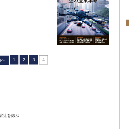
1
2
3
4
前へ
雲児を偲ぶ