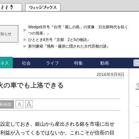
Wedge8月号『台湾「麗しの島」の実像 日台新時代を拓く「3
つの視座」』
お知らせ
ひととき8月号『京都 2と5の物語』
新刊書籍『飛鳥・藤原に隠された古代宮都の謎』
社会
ライフ
特集
動画
ジネス
2016年9月9日
火の車でも上洛できる
刷画面
設定しておき、銀山から産出される銀を市場に出せ
な利益が入ってくるではないか。これこそが信長の目