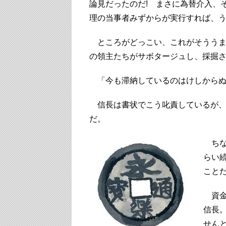
論見だったのだ! まさに為替介入、
理の当事者みずからが実行すれば、う
ところがどっこい、これがそううま
の領主たちがサボタージュし、採掘
「今も滞納しているのはけしからぬ
信長は書状でこう叱責しているが、
だ。
ちな
らい
こと
資金
信長
せん