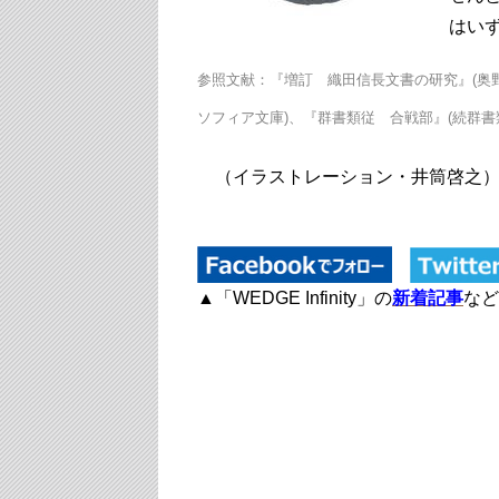
はい
参照文献：『増訂 織田信長文書の研究』(奥野
ソフィア文庫)、『群書類従 合戦部』(続群書
（イラストレーション・井筒啓之
▲「WEDGE Infinity」の
新着記事
など