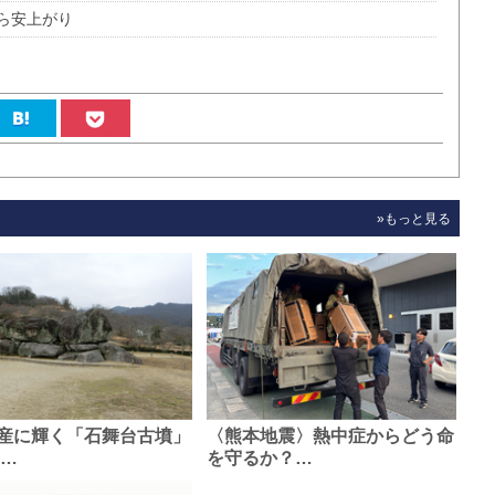
ら安上がり
»もっと見る
産に輝く「石舞台古墳」
〈熊本地震〉熱中症からどう命
0…
を守るか？…