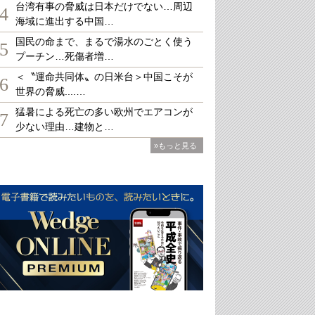
台湾有事の脅威は日本だけでない…周辺
4
海域に進出する中国…
国民の命まで、まるで湯水のごとく使う
5
プーチン…死傷者増…
＜〝運命共同体〟の日米台＞中国こそが
6
世界の脅威....…
猛暑による死亡の多い欧州でエアコンが
7
少ない理由…建物と…
»もっと見る