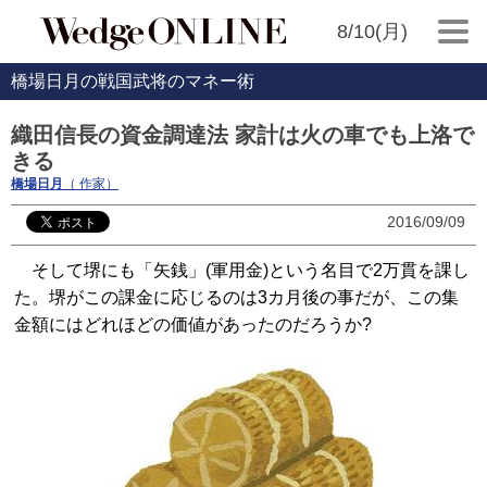
8/10(月)
橋場日月の戦国武将のマネー術
織田信長の資金調達法 家計は火の車でも上洛で
きる
橋場日月
（ 作家）
2016/09/09
そして堺にも「矢銭」(軍用金)という名目で2万貫を課し
た。堺がこの課金に応じるのは3カ月後の事だが、この集
金額にはどれほどの価値があったのだろうか?