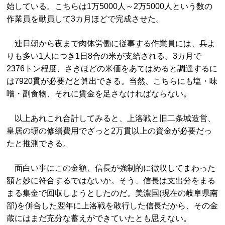
始している。こちらは1万5000人～2万5000人という数の
作業員を動員して3カ月ほどで完成させた。
連日朝から夜まで肉体労働に従事する作業員には、兵よ
りも多い1人につき1日8合の米が支給される。3カ月で
2376トン程度、さきほどの米価をあてはめると調達するに
は7920貫が必要だと算出できる。当然、こちらにも塩・味
噌・副食物、それに賃金を足さなければならない。
以上あれこれ合計してみると、上洛戦と旧二条城造営、
皇居の塀の修繕費用でざっと2万貫以上の資金が必要だっ
たと推測できる。
面白い事にこの金額、信長が強制的に徴収してまわった
額と妙に符合するではないか。そう、信長は支出分をまる
まる集金で回収しようとしたのだ。美濃国(現在の岐阜県南
部)を併合した翌年に上洛戦を敢行した信長だから、その金
蔵にはまだ充分な蓄えができていたとも思えない。