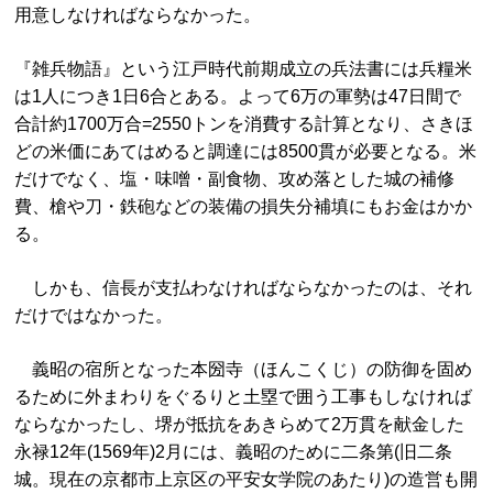
用意しなければならなかった。
『雑兵物語』という江戸時代前期成立の兵法書には兵糧米
は1人につき1日6合とある。よって6万の軍勢は47日間で
合計約1700万合=2550トンを消費する計算となり、さきほ
どの米価にあてはめると調達には8500貫が必要となる。米
だけでなく、塩・味噌・副食物、攻め落とした城の補修
費、槍や刀・鉄砲などの装備の損失分補填にもお金はかか
る。
しかも、信長が支払わなければならなかったのは、それ
だけではなかった。
義昭の宿所となった本圀寺（ほんこくじ）の防御を固め
るために外まわりをぐるりと土塁で囲う工事もしなければ
ならなかったし、堺が抵抗をあきらめて2万貫を献金した
永禄12年(1569年)2月には、義昭のために二条第(旧二条
城。現在の京都市上京区の平安女学院のあたり)の造営も開