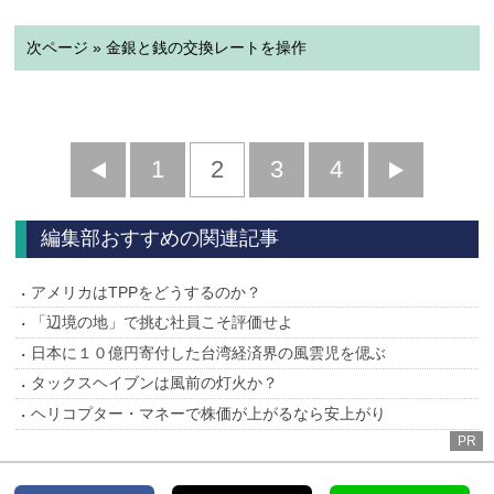
次ページ » 金銀と銭の交換レートを操作
前
1
2
3
4
次
へ
へ
編集部おすすめの関連記事
アメリカはTPPをどうするのか？
「辺境の地」で挑む社員こそ評価せよ
日本に１０億円寄付した台湾経済界の風雲児を偲ぶ
タックスヘイブンは風前の灯火か？
ヘリコプター・マネーで株価が上がるなら安上がり
PR