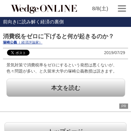
8/8(土)
前向きに読み解く経済の裏側
消費税をゼロに下げると何が起きるのか？
塚崎公義
（ 経済評論家）
2019/07/29
景気対策で消費税率をゼロにするという発想は悪くないが、
色々問題が多い、と久留米大学の塚崎公義教授は説きます。
本文を読む
PR