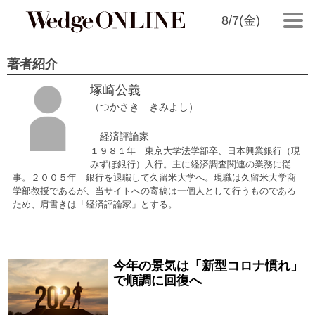
8/7(金)
著者紹介
塚崎公義
（つかさき きみよし）
経済評論家
１９８１年 東京大学法学部卒、日本興業銀行（現
みずほ銀行）入行。主に経済調査関連の業務に従
事。２００５年 銀行を退職して久留米大学へ。現職は久留米大学商
学部教授であるが、
当サイトへの寄稿は一個人として行うものである
ため、肩書きは「
経済評論家」とする。
今年の景気は「新型コロナ慣れ」
2021/01/02
で順調に回復へ