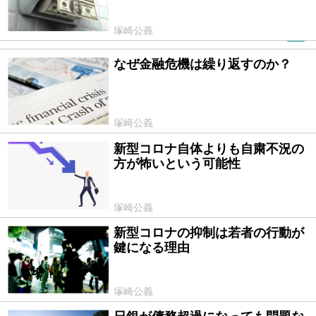
塚崎公義
PR
なぜ金融危機は繰り返すのか？
2020/03/30
塚崎公義
新型コロナ自体よりも自粛不況の
2020/03/23
方が怖いという可能性
塚崎公義
新型コロナの抑制は若者の行動が
2020/03/16
鍵になる理由
塚崎公義