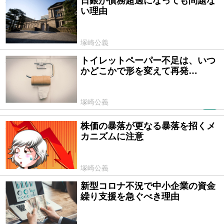
日銀が債務超過になっても問題な
2020/03/11
い理由
塚崎公義
トイレットペーパー不足は、いつ
2020/03/09
かどこかで形を変えて再発…
塚崎公義
PR
株価の暴落が更なる暴落を招くメ
2020/03/02
カニズムに注意
塚崎公義
新型コロナ不況で中小企業の資金
2020/02/28
繰り支援を急ぐべき理由