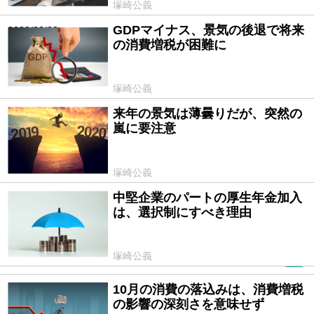
塚崎公義
GDPマイナス、景気の後退で将来
2020/02/20
の消費増税が困難に
塚崎公義
来年の景気は薄曇りだが、突然の
2019/12/30
嵐に要注意
塚崎公義
中堅企業のパートの厚生年金加入
2019/12/16
は、選択制にすべき理由
塚崎公義
PR
10月の消費の落込みは、消費増税
2019/12/09
の影響の深刻さを意味せず