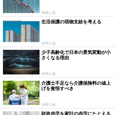
塚崎公義
生活保護の現物支給を考える
2019/10/28
塚崎公義
少子高齢化で日本の景気変動が小
2019/10/21
さくなる理由
塚崎公義
介護士不足なら介護保険料の値上
2019/10/15
げを覚悟すべき
塚崎公義
財政赤字を家計の赤字にたとえる
2019/10/07