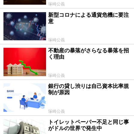
塚崎公義
新型コロナによる通貨危機に要注
2020/05/11
意
塚崎公義
不動産の暴落がさらなる暴落を招
2020/04/28
く理由
塚崎公義
銀行の貸し渋りは自己資本比率規
2020/04/13
制が原因
塚崎公義
トイレットペーパー不足と同じ事
2020/04/06
がドルの世界で発生中