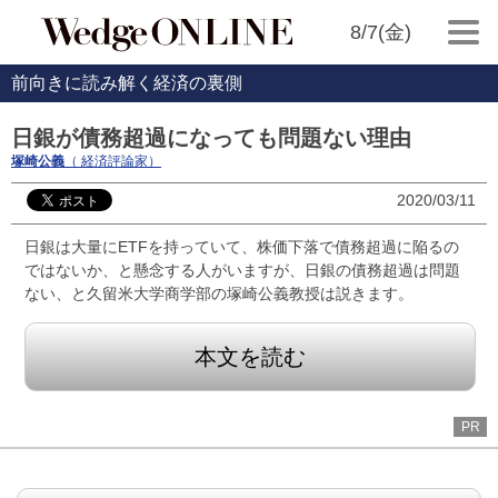
8/7(金)
前向きに読み解く経済の裏側
日銀が債務超過になっても問題ない理由
塚崎公義
（ 経済評論家）
2020/03/11
日銀は大量にETFを持っていて、株価下落で債務超過に陥るの
ではないか、と懸念する人がいますが、日銀の債務超過は問題
ない、と久留米大学商学部の塚崎公義教授は説きます。
本文を読む
PR