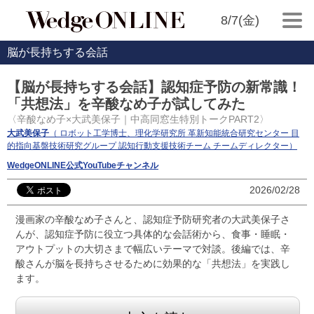
8/7(金)
脳が長持ちする会話
【脳が長持ちする会話】認知症予防の新常識！
「共想法」を辛酸なめ子が試してみた
〈辛酸なめ子×大武美保子｜中高同窓生特別トークPART2〉
大武美保子
（ ロボット工学博士、理化学研究所 革新知能統合研究センター 目
的指向基盤技術研究グループ 認知行動支援技術チーム チームディレクター）
WedgeONLINE公式YouTubeチャンネル
2026/02/28
漫画家の辛酸なめ子さんと、認知症予防研究者の大武美保子さ
んが、認知症予防に役立つ具体的な会話術から、食事・睡眠・
アウトプットの大切さまで幅広いテーマで対談。後編では、辛
酸さんが脳を長持ちさせるために効果的な「共想法」を実践し
ます。