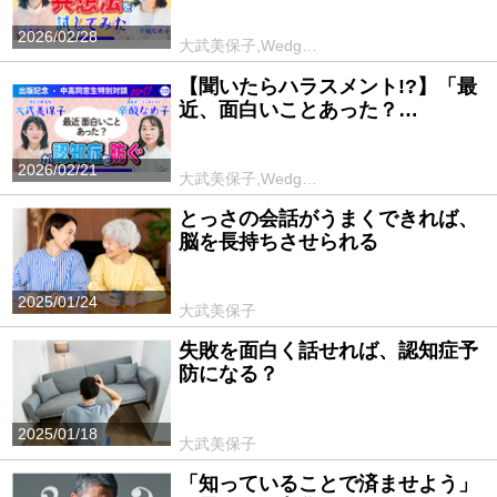
2026/02/28
大武美保子,Wedg…
【聞いたらハラスメント!?】「最
近、面白いことあった？…
2026/02/21
大武美保子,Wedg…
とっさの会話がうまくできれば、
脳を長持ちさせられる
2025/01/24
大武美保子
失敗を面白く話せれば、認知症予
防になる？
2025/01/18
大武美保子
「知っていることで済ませよう」