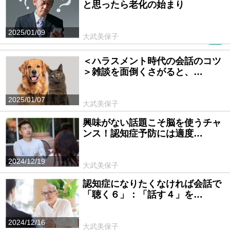
と思ったら老化の始まり
2025/01/09
大武美保子
PR
＜ハラスメント時代の会話のコツ
＞雑談を面倒くさがると、…
2025/01/07
大武美保子
興味がない話題こそ脳を使うチャ
ンス！認知症予防には適度…
2024/12/19
大武美保子
認知症になりたくなければ会話で
「聴く６」：「話す４」を…
2024/12/16
大武美保子