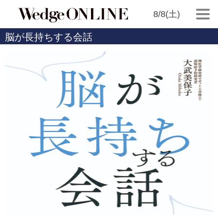
8/8(土)
脳が長持ちする会話