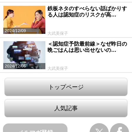
鉄板ネタのすべらない話ばかりす
る人は認知症のリスクが高…
2024/12/09
大武美保子
＜認知症予防最前線＞なぜ昨日の
晩ごはんは思い出せないの…
2024/12/05
大武美保子
トップページ
人気記事