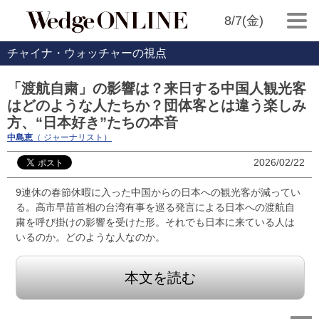
8/7(金)
チャイナ・ウォッチャーの視点
「渡航自粛」の影響は？来日する中国人観光客
はどのような人たちか？団体客とは違う楽しみ
方、“日本好き”たちの本音
中島恵
（ ジャーナリスト）
2026/02/22
9連休の春節休暇に入った中国からの日本への観光客が減ってい
る。高市早苗首相の台湾有事を巡る発言による日本への渡航自
粛を呼び掛けの影響を受けた形。それでも日本に来ている人は
いるのか。どのような人なのか。
本文を読む