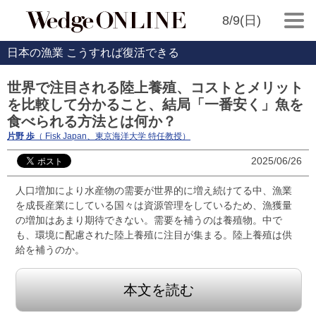
8/9(日)
日本の漁業 こうすれば復活できる
世界で注目される陸上養殖、コストとメリット
を比較して分かること、結局「一番安く」魚を
食べられる方法とは何か？
片野 歩
（ Fisk Japan、東京海洋大学 特任教授）
2025/06/26
人口増加により水産物の需要が世界的に増え続けてる中、漁業
を成長産業にしている国々は資源管理をしているため、漁獲量
の増加はあまり期待できない。需要を補うのは養殖物。中で
も、環境に配慮された陸上養殖に注目が集まる。陸上養殖は供
給を補うのか。
本文を読む