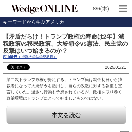
8/6(木)
キーワードから学ぶアメリカ
【矛盾だらけ！トランプ政権の寿命は2年】減
税政策vs移民政策、大統領令vs憲法、民主党の
反撃はいつ始まるのか？
西山隆行
（ 成蹊大学法学部教授）
2025/01/21
第二次トランプ政権が発足する。トランプ氏は就任初日から独
裁者になって大統領令を活用し、自らの政敵に対する報復も宣
言していた。過激な行動も予想されているが、政権を取り巻く
政治環境はトランプにとって好ましいものではない。
本文を読む