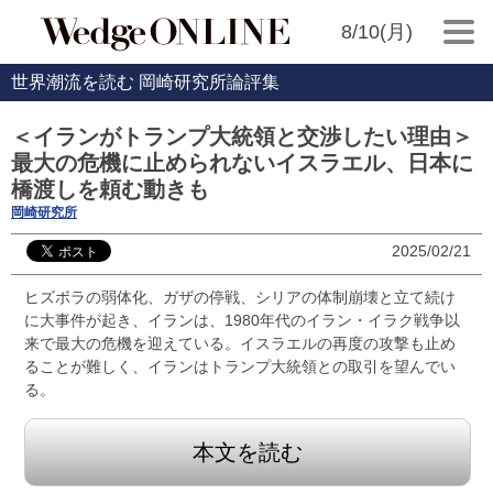
8/10(月)
世界潮流を読む 岡崎研究所論評集
＜イランがトランプ大統領と交渉したい理由＞
最大の危機に止められないイスラエル、日本に
橋渡しを頼む動きも
岡崎研究所
2025/02/21
ヒズボラの弱体化、ガザの停戦、シリアの体制崩壊と立て続け
に大事件が起き、イランは、1980年代のイラン・イラク戦争以
来で最大の危機を迎えている。イスラエルの再度の攻撃も止め
ることが難しく、イランはトランプ大統領との取引を望んでい
る。
本文を読む