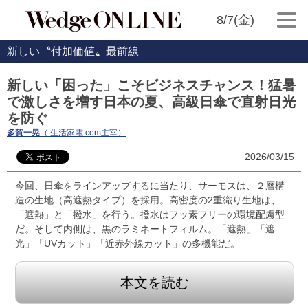
8/7(金)
新しい〝付加価値〟最前線
新しい「困った」こそビジネスチャンス！猛暑
で激しさを増す日本の夏、高級日傘で直射日光
を防ぐ
多賀一晃
（ 生活家電.com主宰）
2026/03/15
今回、日傘をラインアップするに当たり、サーモスは、２層構
造の生地（高遮熱タイプ）を採用。高密度の2重織り生地は、
「遮熱」と「撥水」を行う。撥水はフッ素フリーの環境配慮型
だ。そして内側は、黒のラミネートフィルム。「遮熱」「遮
光」「UVカット」「近赤外線カット」の多機能だ。
本文を読む