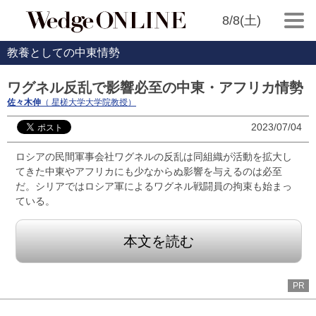
8/8(土)
教養としての中東情勢
ワグネル反乱で影響必至の中東・アフリカ情勢
佐々木伸
（ 星槎大学大学院教授）
2023/07/04
ロシアの民間軍事会社ワグネルの反乱は同組織が活動を拡大し
てきた中東やアフリカにも少なからぬ影響を与えるのは必至
だ。シリアではロシア軍によるワグネル戦闘員の拘束も始まっ
ている。
本文を読む
PR