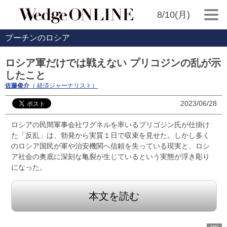
8/10(月)
プーチンのロシア
ロシア軍だけでは戦えない プリコジンの乱が示
したこと
佐藤俊介
（ 経済ジャーナリスト）
2023/06/28
ロシアの民間軍事会社ワグネルを率いるプリゴジン氏が仕掛け
た「反乱」は、勃発から実質１日で収束を見せた。しかし多く
のロシア国民が軍や治安機関へ信頼を失っている現実と、ロシ
ア社会の奥底に深刻な亀裂が生じているという実態が浮き彫り
になった。
本文を読む