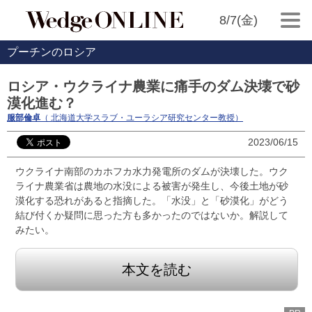
8/7(金)
プーチンのロシア
ロシア・ウクライナ農業に痛手のダム決壊で砂
漠化進む？
服部倫卓
（ 北海道大学スラブ・ユーラシア研究センター教授）
2023/06/15
ウクライナ南部のカホフカ水力発電所のダムが決壊した。ウク
ライナ農業省は農地の水没による被害が発生し、今後土地が砂
漠化する恐れがあると指摘した。「水没」と「砂漠化」がどう
結び付くか疑問に思った方も多かったのではないか。解説して
みたい。
本文を読む