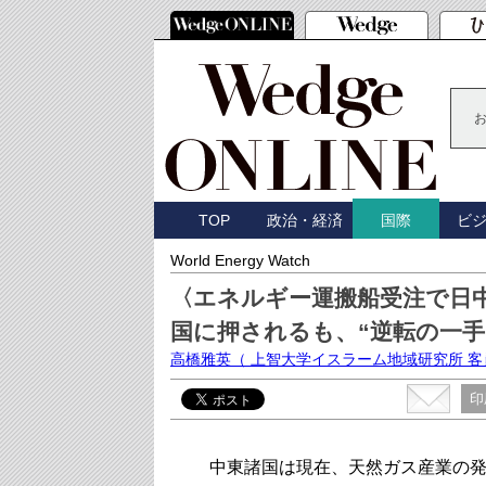
TOP
政治・経済
ビ
国際
World Energy Watch
〈エネルギー運搬船受注で日
国に押されるも、“逆転の一手
高橋雅英
（ 上智大学イスラーム地域研究所 
印
中東諸国は現在、天然ガス産業の発