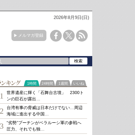
2026年8月9日(日)
メルマガ登録
ランキング
1時間
24時間
1週間
いいね
世界遺産に輝く「石舞台古墳」 2300ト
1
ンの巨石が露出…
台湾有事の脅威は日本だけでない…周辺
2
海域に進出する中国…
“劣勢”プーチンがベラルーシ軍の参戦へ
3
圧力、それでも独…