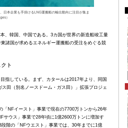
、日本企業も手掛けるLNG運搬船の輸出動向に注目が集ま
ages）
本、韓国、中国である。3カ国が世界の新造船竣工量
中東諸国が求めるエネルギー運搬船の受注をめぐる競
ェクト
目指している。まず、カタールは2017年より、同国
ガス田（別名ノースドーム・ガス田）」拡張プロジェ
「NFイースト」事業で現在の7700万トンから26年
NFサウス」事業で28年頃に1億2600万トンに増加す
3段階の「NFウエスト」事業では、30年までに1億