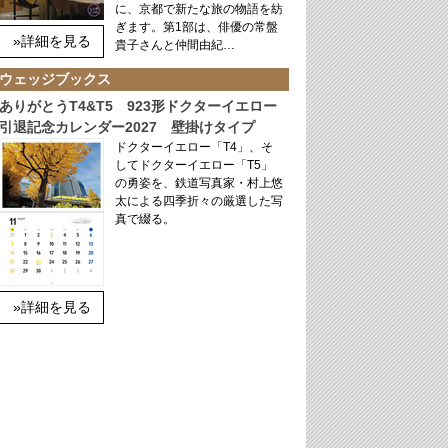
に、京都で新たな旅の物語を紡
ぎます。第1部は、俳優の常盤
»詳細を見る
貴子さんと仲間由紀…
ウェッジブックス
ありがとうT4&T5 923形ドクターイエロー
引退記念カレンダー2027 壁掛けタイプ
ドクターイエロー「T4」、そ
してドクターイエロー「T5」
の勇姿を、鉄道写真家・村上悠
太による四季折々の厳選した写
真で綴る。
»詳細を見る