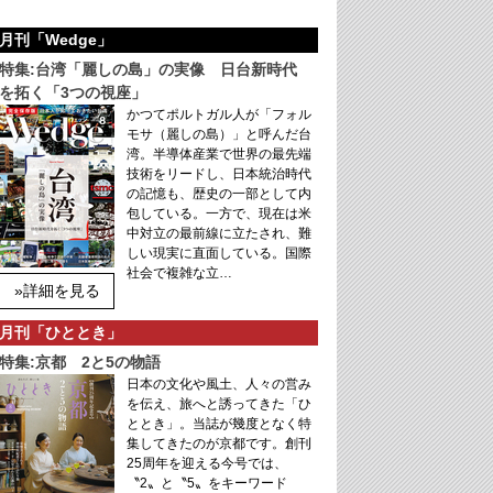
月刊「Wedge」
特集:台湾「麗しの島」の実像 日台新時代
を拓く「3つの視座」
かつてポルトガル人が「フォル
モサ（麗しの島）」と呼んだ台
湾。半導体産業で世界の最先端
技術をリードし、日本統治時代
の記憶も、歴史の一部として内
包している。一方で、現在は米
中対立の最前線に立たされ、難
しい現実に直面している。国際
社会で複雑な立…
»詳細を見る
月刊「ひととき」
特集:京都 2と5の物語
日本の文化や風土、人々の営み
を伝え、旅へと誘ってきた「ひ
ととき」。当誌が幾度となく特
集してきたのが京都です。創刊
25周年を迎える今号では、
〝2〟と〝5〟をキーワード