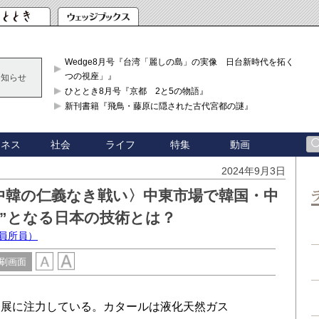
Wedge8月号『台湾「麗しの島」の実像 日台新時代を拓く「3
つの視座」』
お知らせ
ひととき8月号『京都 2と5の物語』
新刊書籍『飛鳥・藤原に隠された古代宮都の謎』
ジネス
社会
ライフ
特集
動画
2024年9月3日
中韓の仁義なき戦い〉中東市場で韓国・中
”となる日本の技術とは？
客員所員）
刷画面
展に注力している。カタールは液化天然ガス