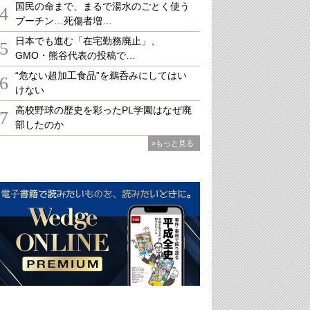
国民の命まで、まるで湯水のごとく使う
4
プーチン…死傷者増…
日本でも進む「在宅勤務廃止」、
5
GMO・熊谷代表の投稿で…
“危ない超加工食品”を鵜呑みにしてはい
6
けない
高校野球の歴史を彩ったPL学園はなぜ廃
7
部したのか
»もっと見る