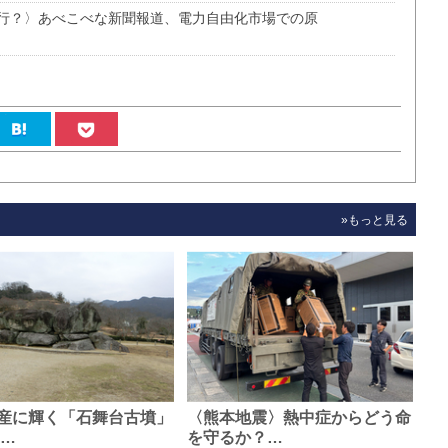
行？〉あべこべな新聞報道、電力自由化市場での原
»もっと見る
産に輝く「石舞台古墳」
〈熊本地震〉熱中症からどう命
0…
を守るか？…