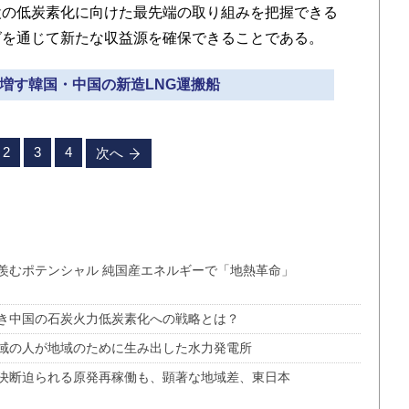
設の低炭素化に向けた最先端の取り組みを把握できる
グを通じて新たな収益源を確保できることである。
を増す韓国・中国の新造LNG運搬船
2
3
4
次へ
羨むポテンシャル 純国産エネルギーで「地熱革命」
き中国の石炭火力低炭素化への戦略とは？
域の人が地域のために生み出した水力発電所
決断迫られる原発再稼働も、顕著な地域差、東日本