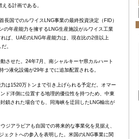
に増える計画である。
首長国でのルワイスLNG事業の最終投資決定（FID）
トンの年産能力を擁するLNG生産施設がルワイス工業
れば、UAEのLNG年産能力は、現在比の2倍以上
しだ。
動させた。24年7月、南シャルキーヤ県カルハート
を持つ液化設備が29年までに追加配置される。
力は1520万トンまで引き上げられる予定だ。オマー
インド洋側に位置する地理的優位性を持つため、中東
封鎖された場合でも、同海峡を迂回したLNG輸出が
サウジアラビアも自国での将来的な事業化を見据え、
ロジェクトへの参入を表明した。米国のLNG事業に関