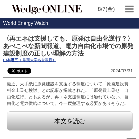
8/7(金)
World Energy Watch
〈再エネは支援しても、原発は自由化逆行？〉
あべこべな新聞報道、電力自由化市場での原発
建設制度の正しい理解の方法
山本隆三
（ 常葉大学名誉教授）
2024/07/31
最近、大手紙に原発建設を支援する制度について「原発建設費
料金上乗せ検討」との記事が掲載された。「原発費上乗せ 自
由化逆行」ともあるが、再エネ支援制度には触れていない。自
由化と電力供給について、今一度整理する必要がありそうだ。
本文を読む