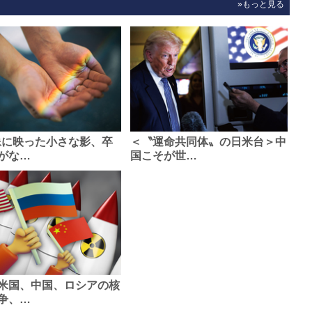
»もっと見る
像に映った小さな影、卒
＜〝運命共同体〟の日米台＞中
がな…
国こそが世…
米国、中国、ロシアの核
争、…