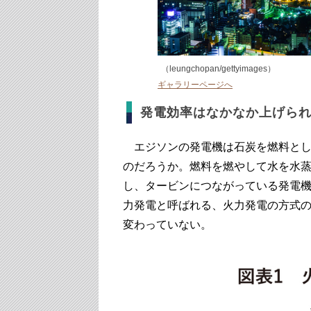
（leungchopan/gettyimages）
ギャラリーページへ
発電効率はなかなか上げら
エジソンの発電機は石炭を燃料とし
のだろうか。燃料を燃やして水を水
し、タービンにつながっている発電
力発電と呼ばれる、火力発電の方式
変わっていない。