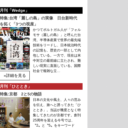
月刊「Wedge」
特集:台湾「麗しの島」の実像 日台新時代
を拓く「3つの視座」
かつてポルトガル人が「フォル
モサ（麗しの島）」と呼んだ台
湾。半導体産業で世界の最先端
技術をリードし、日本統治時代
の記憶も、歴史の一部として内
包している。一方で、現在は米
中対立の最前線に立たされ、難
しい現実に直面している。国際
社会で複雑な立…
»詳細を見る
月刊「ひととき」
特集:京都 2と5の物語
日本の文化や風土、人々の営み
を伝え、旅へと誘ってきた「ひ
ととき」。当誌が幾度となく特
集してきたのが京都です。創刊
25周年を迎える今号では、
〝2〟と〝5〟をキーワード