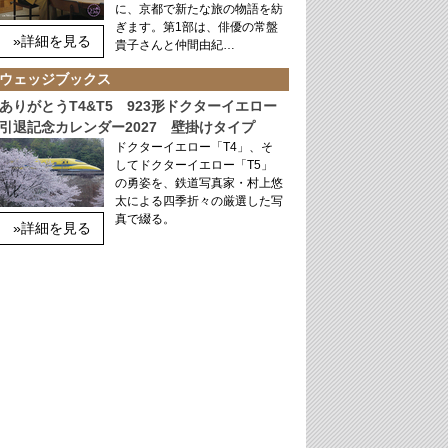
に、京都で新たな旅の物語を紡
ぎます。第1部は、俳優の常盤
»詳細を見る
貴子さんと仲間由紀…
ウェッジブックス
ありがとうT4&T5 923形ドクターイエロー
引退記念カレンダー2027 壁掛けタイプ
ドクターイエロー「T4」、そ
してドクターイエロー「T5」
の勇姿を、鉄道写真家・村上悠
太による四季折々の厳選した写
真で綴る。
»詳細を見る