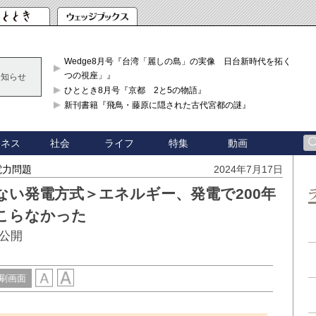
Wedge8月号『台湾「麗しの島」の実像 日台新時代を拓く「3
つの視座」』
お知らせ
ひととき8月号『京都 2と5の物語』
新刊書籍『飛鳥・藤原に隠された古代宮都の謎』
ジネス
社会
ライフ
特集
動画
電力問題
2024年7月17日
い発電方式＞エネルギー、発電で200年
こらなかった
公開
刷画面