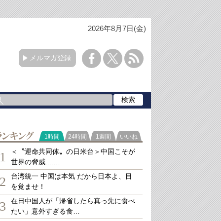
2026年8月7日(金)
メルマガ登録
ランキング
1時間
24時間
1週間
いいね
＜〝運命共同体〟の日米台＞中国こそが
1
世界の脅威....…
台湾統一 中国は本気 だから日本よ、目
2
を覚ませ！
在日中国人が「帰省したら真っ先に食べ
3
たい」意外すぎる食…