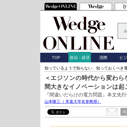
TOP
国際
ビ
政治・経済
知っているようで知らない、知っておくべき
＜エジソンの時代から変わらな
間大きなイノベーションは起
『間違いだらけの電力問題』本文先行
山本隆三
（ 常葉大学名誉教授）
印