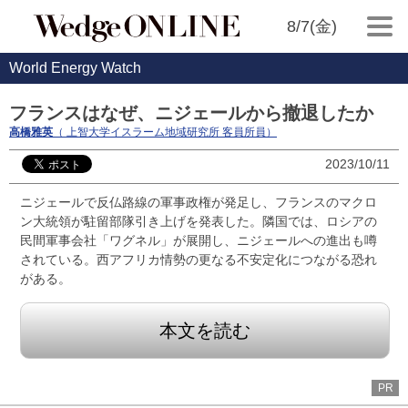
8/7(金)
World Energy Watch
フランスはなぜ、ニジェールから撤退したか
高橋雅英
（ 上智大学イスラーム地域研究所 客員所員）
2023/10/11
ニジェールで反仏路線の軍事政権が発足し、フランスのマクロ
ン大統領が駐留部隊引き上げを発表した。隣国では、ロシアの
民間軍事会社「ワグネル」が展開し、ニジェールへの進出も噂
されている。西アフリカ情勢の更なる不安定化につながる恐れ
がある。
本文を読む
PR