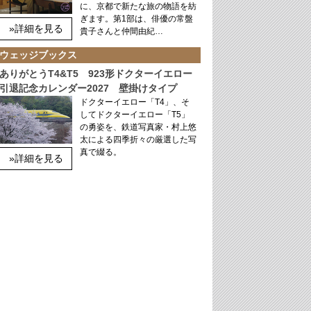
に、京都で新たな旅の物語を紡
ぎます。第1部は、俳優の常盤
»詳細を見る
貴子さんと仲間由紀…
ウェッジブックス
ありがとうT4&T5 923形ドクターイエロー
引退記念カレンダー2027 壁掛けタイプ
ドクターイエロー「T4」、そ
してドクターイエロー「T5」
の勇姿を、鉄道写真家・村上悠
太による四季折々の厳選した写
真で綴る。
»詳細を見る