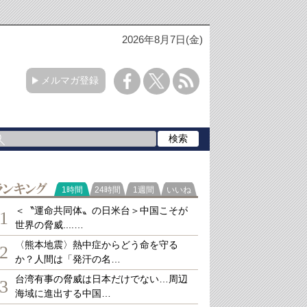
2026年8月7日(金)
メルマガ登録
ランキング
1時間
24時間
1週間
いいね
＜〝運命共同体〟の日米台＞中国こそが
1
世界の脅威....…
〈熊本地震〉熱中症からどう命を守る
2
か？人間は「発汗の名…
台湾有事の脅威は日本だけでない…周辺
3
海域に進出する中国…