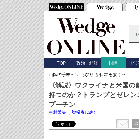
TOP
政治・経済
ビ
国際
山師の手帳～“いちびり”が日本を救う～
〈解説〉ウクライナと米国の
持つのか？トランプとゼレン
プーチン
中村繁夫
（ 智探庵代表）
印