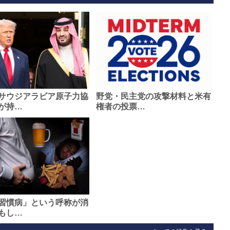
サウジアラビア原子力協
野党・民主党の攻撃材料と米有
が持…
権者の投票…
習慣病」という呼称が消
もし…