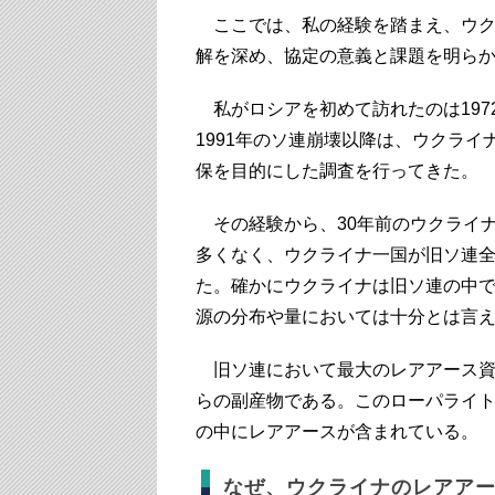
ここでは、私の経験を踏まえ、ウク
解を深め、協定の意義と課題を明ら
私がロシアを初めて訪れたのは197
1991年のソ連崩壊以降は、ウクラ
保を目的にした調査を行ってきた。
その経験から、30年前のウクライ
多くなく、ウクライナ一国が旧ソ連
た。確かにウクライナは旧ソ連の中
源の分布や量においては十分とは言
旧ソ連において最大のレアアース資
らの副産物である。このローパライ
の中にレアアースが含まれている。
なぜ、ウクライナのレアア