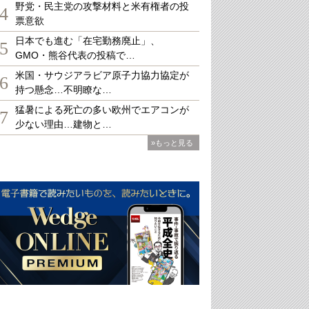
野党・民主党の攻撃材料と米有権者の投
4
票意欲
日本でも進む「在宅勤務廃止」、
5
GMO・熊谷代表の投稿で…
米国・サウジアラビア原子力協力協定が
6
持つ懸念…不明瞭な…
猛暑による死亡の多い欧州でエアコンが
7
少ない理由…建物と…
»もっと見る