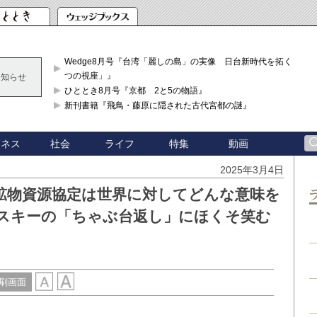
Wedge8月号『台湾「麗しの島」の実像 日台新時代を拓く「3
つの視座」』
お知らせ
ひととき8月号『京都 2と5の物語』
新刊書籍『飛鳥・藤原に隠された古代宮都の謎』
ジネス
社会
ライフ
特集
動画
2025年3月4日
鉱物資源協定は世界に対してどんな意味を
スキーの「ちゃぶ台返し」にほくそ笑む
刷画面