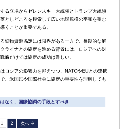
する立場からゼレンスキー大統領とトランプ大統領
も落としどころを模索して広い地球規模の平和を望む
を導くことが重要である。
る鉱物資源協定には限界がある一方で、長期的な解
ウクライナとの協定を進める背景には、ロシアへの対
の戦略だけでは協定の成功は難しい。
ロシアの影響力を抑えつつ、NATOやEUとの連携
とで、米国民や国際社会に協定の重要性を理解しても
性ではなく、国際協調の手段とすべき
1
2
次へ