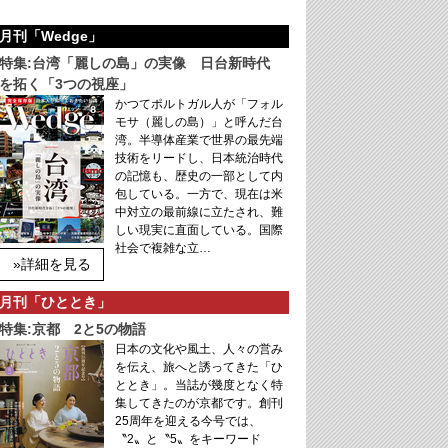
月刊「Wedge」
特集:台湾「麗しの島」の実像 日台新時代
を拓く「3つの視座」
かつてポルトガル人が「フォル
モサ（麗しの島）」と呼んだ台
湾。半導体産業で世界の最先端
技術をリードし、日本統治時代
の記憶も、歴史の一部として内
包している。一方で、現在は米
中対立の最前線に立たされ、難
しい現実に直面している。国際
社会で複雑な立…
»詳細を見る
月刊「ひととき」
特集:京都 2と5の物語
日本の文化や風土、人々の営み
を伝え、旅へと誘ってきた「ひ
ととき」。当誌が幾度となく特
集してきたのが京都です。創刊
25周年を迎える今号では、
〝2〟と〝5〟をキーワード