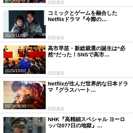
田部康喜
コミックとゲームを融合した
Netflixドラマ『今際の…
2025/11/01
田部康喜
高市早苗・新総裁選の誕生は“必
然”だった！SNSで高市…
2025/10/07
田部康喜
Netflixが生んだ世界的な日本ドラ
マ『グラスハート…
2025/08/30
田部康喜
NHK『高精細スペシャル ヨーロ
ッパ2077日の地獄』…