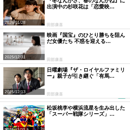
『冬なんかさ、春のなんかね』に
出演中の杉咲花は「恋愛映…
2026/01/28
田部康喜
映画『国宝』のひとり勝ちを阻ん
だ女優たち 不惑を迎える…
2025/12/31
田部康喜
日曜劇場『ザ・ロイヤルファミリ
ー』親子が引き継ぐ「有馬…
2025/12/13
田部康喜
PR
松坂桃李や横浜流星を生み出した
「スーパー戦隊シリーズ」…
2025/11/22