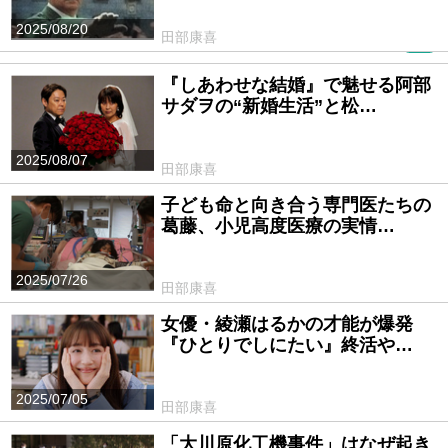
2025/08/20
田部康喜
PR
『しあわせな結婚』で魅せる阿部
サダヲの“新婚生活”と松…
2025/08/07
田部康喜
子ども命と向き合う専門医たちの
葛藤、小児高度医療の実情…
2025/07/26
田部康喜
女優・綾瀬はるかの才能が爆発
『ひとりでしにたい』終活や…
2025/07/05
田部康喜
「大川原化工機事件」はなぜ起き