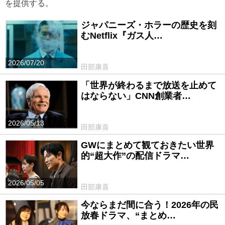
を提供する。
ジャパニーズ・ホラーの歴史を刻
むNetflix『ガス人…
2026/07/20
田部康喜
「世界が終わるまで放送を止めて
はならない」CNN創業者…
2026/05/13
田部康喜
GWにまとめて観ておきたい世界
的“超大作”の配信ドラマ…
2026/05/05
田部康喜
今ならまだ間に合う！2026年の民
放春ドラマ、“まとめ…