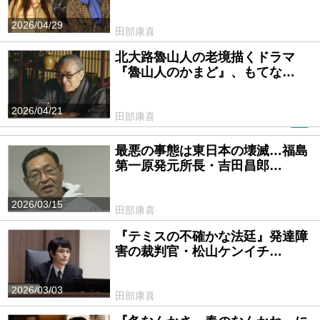
2026/04/29
田部康喜
北大路魯山人の老境描くドラマ
『魯山人のかまど』、もてな…
2026/04/21
田部康喜
PR
最悪の事態は東日本の壊滅…福島
第一原発元所長・吉田昌郎…
2026/03/15
田部康喜
『テミスの不確かな法廷』発達障
害の裁判官・松山ケンイチ…
2026/03/03
田部康喜