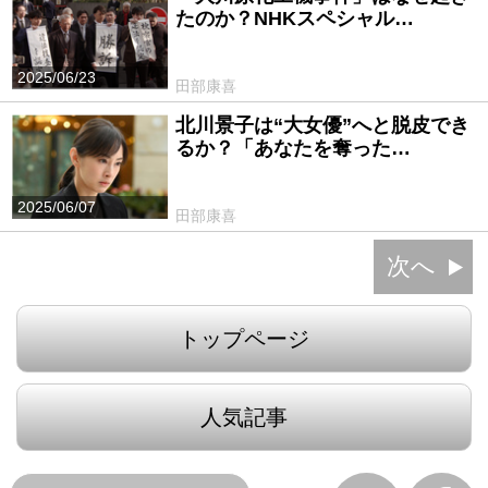
たのか？NHKスペシャル…
2025/06/23
田部康喜
北川景子は“大女優”へと脱皮でき
るか？「あなたを奪った…
2025/06/07
田部康喜
次へ
トップページ
人気記事