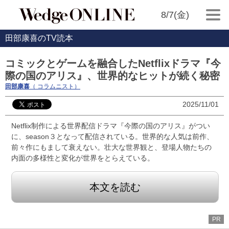
8/7(金)
田部康喜のTV読本
コミックとゲームを融合したNetflixドラマ『今
際の国のアリス』、世界的なヒットが続く秘密
田部康喜
（ コラムニスト）
2025/11/01
Netflix制作による世界配信ドラマ『今際の国のアリス』がつい
に、season３となって配信されている。世界的な人気は前作、
前々作にもまして衰えない。壮大な世界観と、登場人物たちの
内面の多様性と変化が世界をとらえている。
本文を読む
PR