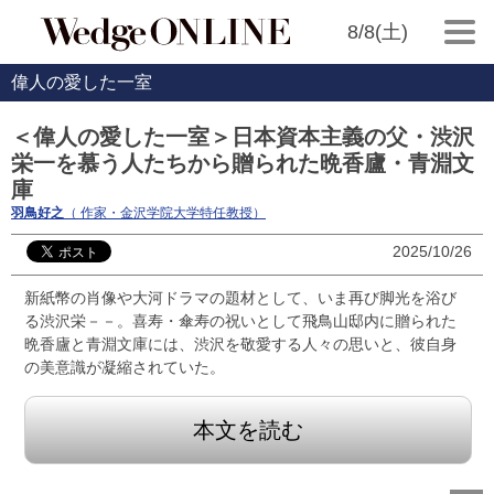
8/8(土)
偉人の愛した一室
＜偉人の愛した一室＞日本資本主義の父・渋沢
栄一を慕う人たちから贈られた晩香廬・青淵文
庫
羽鳥好之
（ 作家・金沢学院大学特任教授）
2025/10/26
新紙幣の肖像や大河ドラマの題材として、いま再び脚光を浴び
る渋沢栄－－。喜寿・傘寿の祝いとして飛鳥山邸内に贈られた
晩香廬と青淵文庫には、渋沢を敬愛する人々の思いと、彼自身
の美意識が凝縮されていた。
本文を読む