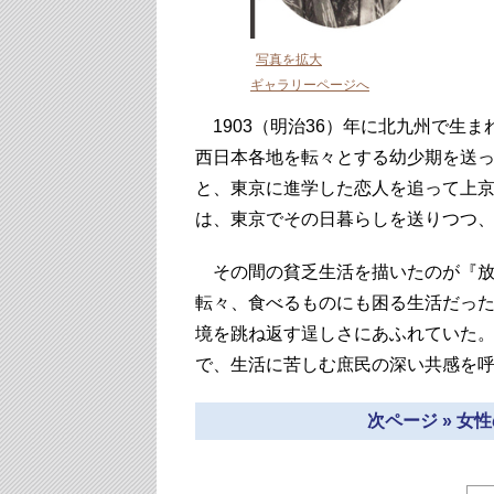
写真を拡大
ギャラリーページへ
1903（明治36）年に北九州で生
西日本各地を転々とする幼少期を送
と、東京に進学した恋人を追って上
は、東京でその日暮らしを送りつつ
その間の貧乏生活を描いたのが『放
転々、食べるものにも困る生活だっ
境を跳ね返す逞しさにあふれていた。
で、生活に苦しむ庶民の深い共感を
次ページ » 女