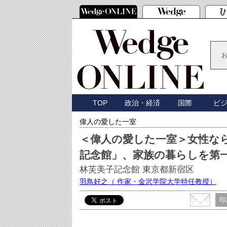
TOP
政治・経済
国際
ビ
偉人の愛した一室
＜偉人の愛した一室＞女性な
記念館」、家族の暮らしを第
林芙美子記念館 東京都新宿区
羽鳥好之
（ 作家・金沢学院大学特任教授）
印