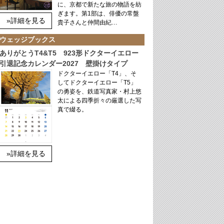
に、京都で新たな旅の物語を紡
ぎます。第1部は、俳優の常盤
»詳細を見る
貴子さんと仲間由紀…
ウェッジブックス
ありがとうT4&T5 923形ドクターイエロー
引退記念カレンダー2027 壁掛けタイプ
ドクターイエロー「T4」、そ
してドクターイエロー「T5」
の勇姿を、鉄道写真家・村上悠
太による四季折々の厳選した写
真で綴る。
»詳細を見る