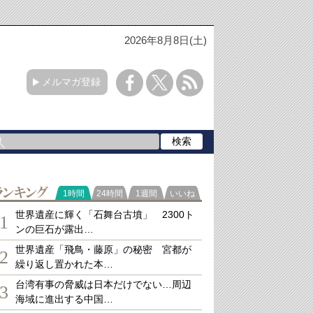
2026年8月8日(土)
メルマガ登録
ランキング
1時間
24時間
1週間
いいね
世界遺産に輝く「石舞台古墳」 2300ト
1
ンの巨石が露出…
世界遺産「飛鳥・藤原」の秘密 宮都が
2
繰り返し置かれた本…
台湾有事の脅威は日本だけでない…周辺
3
海域に進出する中国…