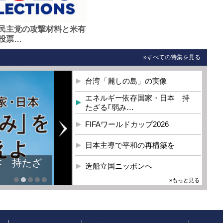
民主党の攻撃材料と米有
投票…
»すべての特集を見る
台湾「麗しの島」の実像
エネルギー依存国家・日本 持
たざる｢弱み…
FIFAワールドカップ2026
日本主導で平和の再構築を
造船立国ニッポンへ
»もっと見る