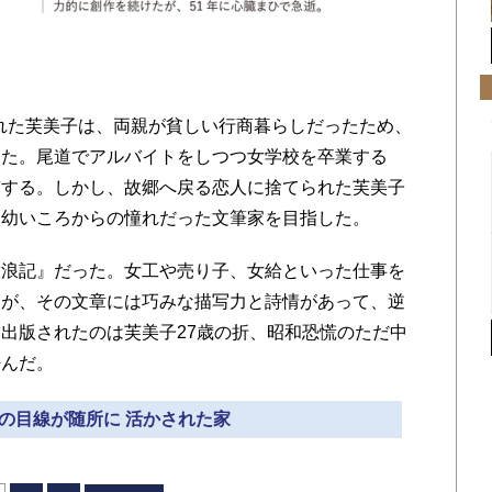
まれた芙美子は、両親が貧しい行商暮らしだったため、
った。尾道でアルバイトをしつつ女学校を卒業する
京する。しかし、故郷へ戻る恋人に捨てられた芙美子
、幼いころからの憧れだった文筆家を目指した。
浪記』だった。女工や売り子、女給といった仕事を
たが、その文章には巧みな描写力と詩情があって、逆
出版されたのは芙美子27歳の折、昭和恐慌のただ中
呼んだ。
性の目線が随所に 活かされた家