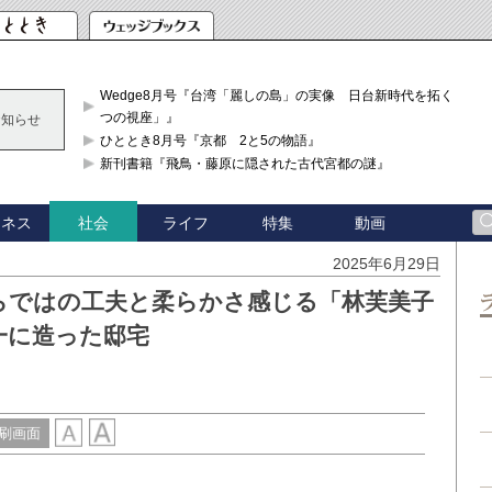
Wedge8月号『台湾「麗しの島」の実像 日台新時代を拓く「3
つの視座」』
お知らせ
ひととき8月号『京都 2と5の物語』
新刊書籍『飛鳥・藤原に隠された古代宮都の謎』
ジネス
ライフ
特集
動画
社会
2025年6月29日
らではの工夫と柔らかさ感じる「林芙美子
一に造った邸宅
刷画面