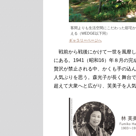
客間よりも生活空間にこだわった邸宅か
える（WEDGE以下同）
ギャラリーページへ
戦前から戦後にかけて一世を風靡し
にある。1941（昭和16）年８月の
贅沢が禁止される中、かくも手の込
人気ぶりを思う。森光子が長く舞台
超えて大衆へと広がり、芙美子を人