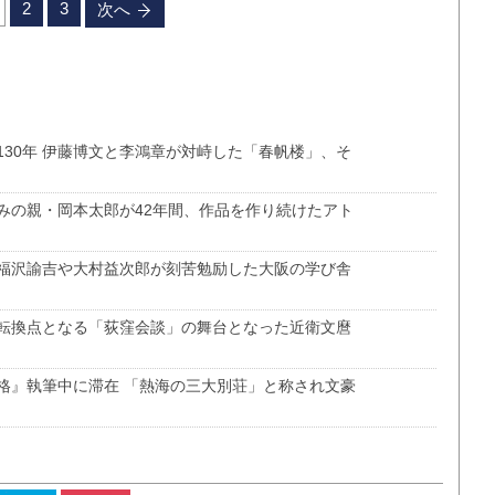
2
3
次へ
30年 伊藤博文と李鴻章が対峙した「春帆楼」、そ
みの親・岡本太郎が42年間、作品を作り続けたアト
福沢諭吉や大村益次郎が刻苦勉励した大阪の学び舎
転換点となる「荻窪会談」の舞台となった近衛文麿
格』執筆中に滞在 「熱海の三大別荘」と称され文豪