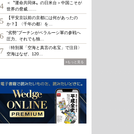
＜〝運命共同体〟の日米台＞中国こそが
4
世界の脅威....…
【平安京以前の京都には何があったの
5
か？】〈千年の都〉を…
“劣勢”プーチンがベラルーシ軍の参戦へ
6
圧力、それでも独…
〈特別展「空海と真言の名宝」で注目〉
7
空海はなぜ、120…
»もっと見る