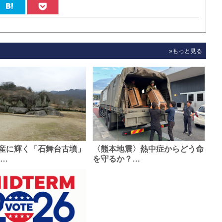
»もっと見る
産に輝く「石舞台古墳」
〈熊本地震〉熱中症からどう命
0…
を守るか？…