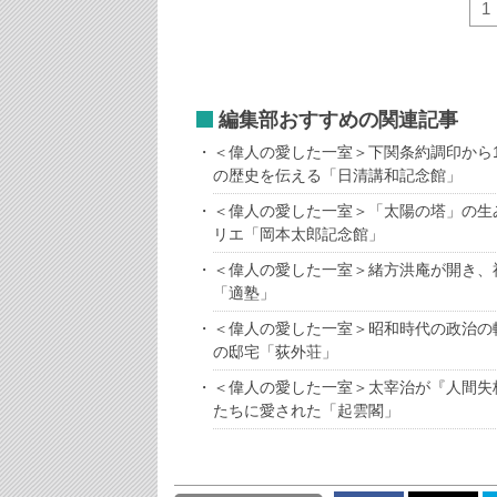
1
編集部おすすめの関連記事
＜偉人の愛した一室＞下関条約調印から1
の歴史を伝える「日清講和記念館」
＜偉人の愛した一室＞「太陽の塔」の生
リエ「岡本太郎記念館」
＜偉人の愛した一室＞緒方洪庵が開き、
「適塾」
＜偉人の愛した一室＞昭和時代の政治の
の邸宅「荻外荘」
＜偉人の愛した一室＞太宰治が『人間失
たちに愛された「起雲閣」