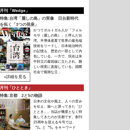
月刊「Wedge」
特集:台湾「麗しの島」の実像 日台新時代
を拓く「3つの視座」
かつてポルトガル人が「フォル
モサ（麗しの島）」と呼んだ台
湾。半導体産業で世界の最先端
技術をリードし、日本統治時代
の記憶も、歴史の一部として内
包している。一方で、現在は米
中対立の最前線に立たされ、難
しい現実に直面している。国際
社会で複雑な立…
»詳細を見る
月刊「ひととき」
特集:京都 2と5の物語
日本の文化や風土、人々の営み
を伝え、旅へと誘ってきた「ひ
ととき」。当誌が幾度となく特
集してきたのが京都です。創刊
25周年を迎える今号では、
〝2〟と〝5〟をキーワード