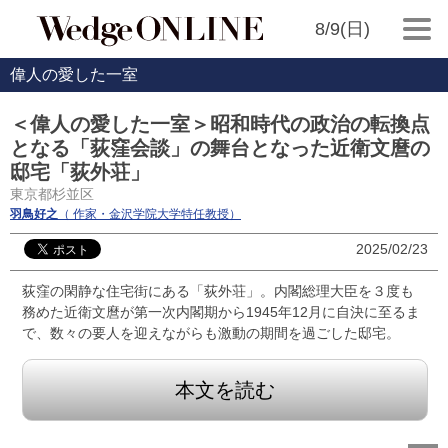
8/9(日)
偉人の愛した一室
＜偉人の愛した一室＞昭和時代の政治の転換点
となる「荻窪会談」の舞台となった近衛文麿の
邸宅「荻外荘」
東京都杉並区
羽鳥好之
（ 作家・金沢学院大学特任教授）
2025/02/23
荻窪の閑静な住宅街にある「荻外荘」。内閣総理大臣を３度も
務めた近衛文麿が第一次内閣期から1945年12月に自決に至るま
で、数々の要人を迎えながらも激動の期間を過ごした邸宅。
本文を読む